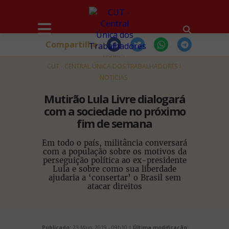
Compartilhe
HOME
CUT - CENTRAL ÚNICA DOS TRABALHADORES
NOTÍCIAS
Mutirão Lula Livre dialogará
com a sociedade no próximo
fim de semana
Em todo o país, militância conversará
com a população sobre os motivos da
perseguição política ao ex-presidente
Lula e sobre como sua liberdade
ajudaria a ‘consertar’ o Brasil sem
atacar direitos
Publicado:
23 Maio, 2019 - 09h10 |
Última modificação: