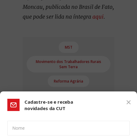
Moncau, publicada no Brasil de Fato,
que pode ser lida na íntegra
aqui
.
MST
Movimento dos Trabalhadores Rurais
Sem Terra
Reforma Agrária
Cadastre-se e receba
novidades da CUT
Nome