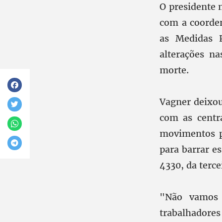
O presidente n
com a coorde
as Medidas 
alterações n
morte.
Vagner deixou
com as centra
movimentos p
para barrar e
4330, da terce
"Não vamos 
trabalhadores 