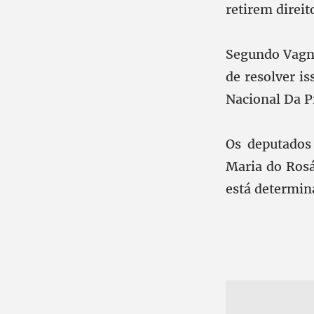
retirem direit
Segundo Vagne
de resolver i
Nacional Da Pr
Os deputados 
Maria do Rosá
está determina