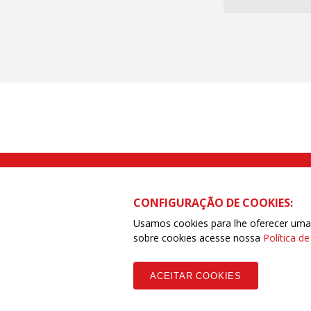
Rua Caetano Pinto nº 575 CEP 03041-
CONFIGURAÇÃO DE COOKIES:
Usamos cookies para lhe oferecer uma e
sobre cookies acesse nossa
Política d
Copyleft CUT Central Única dos Trabalhadores 3.960 - Entidades Filia
ACEITAR COOKIES