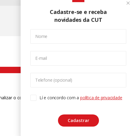
Cadastre-se e receba
novidades da CUT
Nome
E-mail
Telefone (opcional)
nalizar o conteúdo. Para saber mais
Lí e concordo com a
política de privacidade
ase
Cadastrar
CTRL+F2