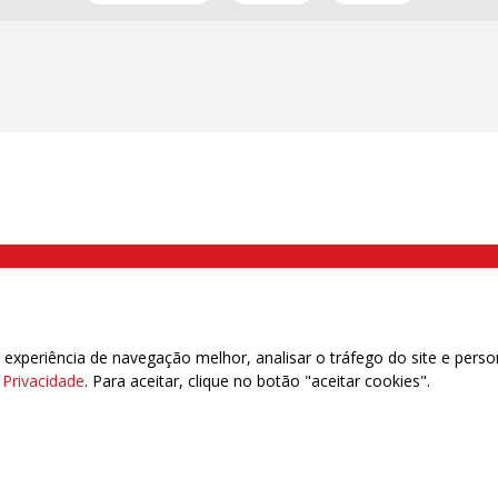
000 Brás, São Paulo/SP | Telefone (11) 2108 9200 - Fax (11) 2108 9310
xperiência de navegação melhor, analisar o tráfego do site e perso
e Privacidade
. Para aceitar, clique no botão "aceitar cookies".
das | 7.933.029 - Trabalhadores(as) Associados | 25.831.443 - Trabalhadores(as) na B