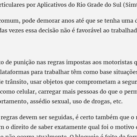
ticulares por Aplicativos do Rio Grade do Sul (Sim
 comum, pode demorar anos até que se tenha uma d
as vezes essa decisão não é favorável ao trabalhado
to de punição nas regras impostas aos motoristas 
lataformas para trabalhar têm como base situaçõ
s de trânsito, usar objetos que comprometam a segu
s como celular, carregar mais pessoas do que o per
tamento, assédio sexual, uso de drogas, etc.
e regras devem ser seguidas, é certo também que o 
m o direito de saber exatamente qual foi o motivo 
so não ocorre atualmente. O bloqueio é feito de for