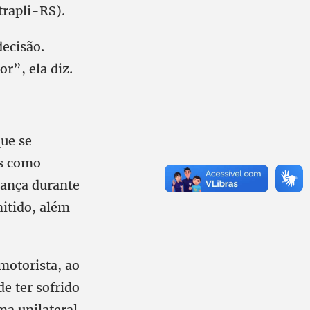
trapli-RS).
ecisão.
r”, ela diz.
que se
es como
rança durante
mitido, além
motorista, ao
de ter sofrido
ma unilateral,