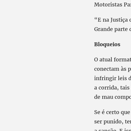
Motoristas Par
“E na Justiça
Grande parte d
Bloqueios
O atual forma
conectam às p
infringir lei
a corrida, tai
de mau compor
Se é certo qu
ser punido, te
a sanção. E is