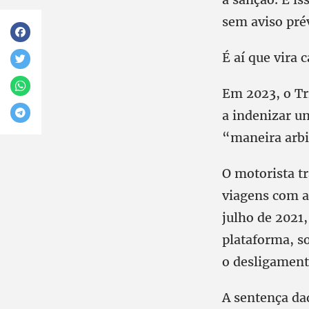
sem aviso pré
É aí que vira c
Em 2023, o Tr
a indenizar um
“maneira arbi
O motorista tr
viagens com a
julho de 2021
plataforma, s
o desligamento
A sentença da