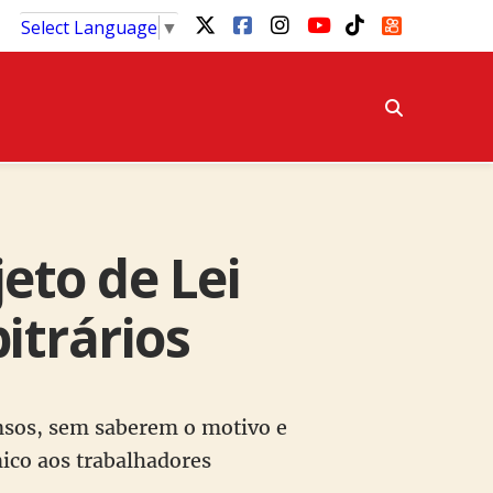
Select Language
▼
jeto de Lei
itrários
nsos, sem saberem o motivo e
mico aos trabalhadores