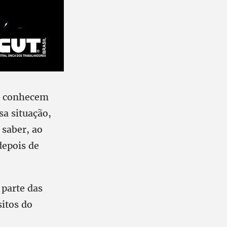
os conhecem
a situação,
 saber, ao
depois de
 parte das
sitos do