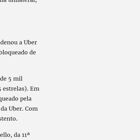
ndenou a Uber
 bloqueado de
 de 5 mil
 estrelas). Em
queado pela
” da Uber. Com
stento.
llo, da 11ª