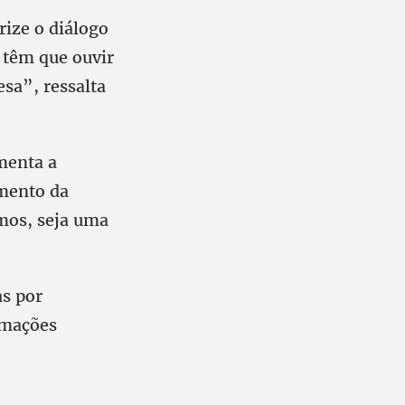
rize o diálogo
 têm que ouvir
esa”, ressalta
menta a
imento da
mos, seja uma
as por
amações