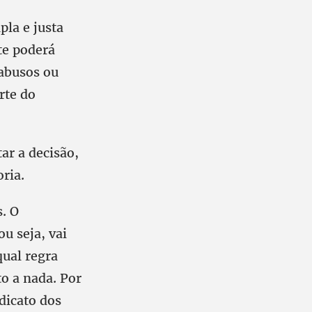
pla e justa
te poderá
 abusos ou
rte do
ar a decisão,
ria.
. O
ou seja, vai
qual regra
to a nada. Por
dicato dos