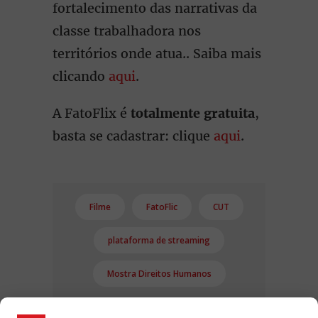
fortalecimento das narrativas da
classe trabalhadora nos
territórios onde atua.. Saiba mais
clicando
aqui
.
A FatoFlix é
totalmente gratuita
,
basta se cadastrar: clique
aqui
.
Filme
FatoFlic
CUT
plataforma de streaming
Mostra Direitos Humanos