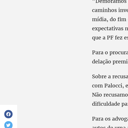
”Demoramos me
caminhos inves
mídia, do fim
expectativas n
que a PF fez e
Para o procur
delação premi
Sobre a recus
com Palocci, e
Não recusamos
dificuldade pa
Para os advog
autos de uma 