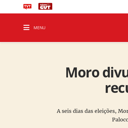
MENU
Moro divu
rec
A seis dias das eleições, Mo
Palocc