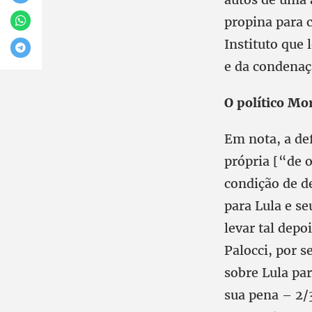
propina para 
Instituto que 
e da condenaç
O político Mo
Em nota, a def
própria [“de o
condição de de
para Lula e se
levar tal dep
Palocci, por 
sobre Lula pa
sua pena – 2/