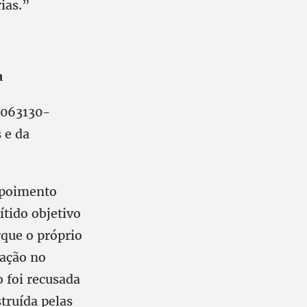
ias.”
a
5063130-
 e da
depoimento
ítido objetivo
orque o próprio
ração no
o foi recusada
struída pelas