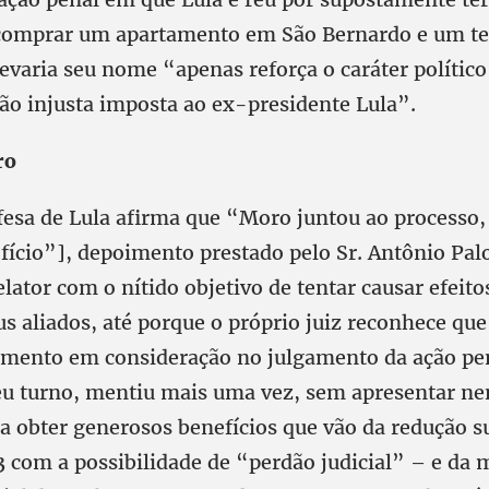
comprar um apartamento em São Bernardo e um te
levaria seu nome “apenas reforça o caráter polític
ão injusta imposta ao ex-presidente Lula”.
ro
esa de Lula afirma que “Moro juntou ao processo, 
fício”], depoimento prestado pelo Sr. Antônio Pal
lator com o nítido objetivo de tentar causar efeitos
us aliados, até porque o próprio juiz reconhece qu
oimento em consideração no julgamento da ação pe
seu turno, mentiu mais uma vez, sem apresentar n
ra obter generosos benefícios que vão da redução s
3 com a possibilidade de “perdão judicial” – e da