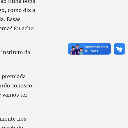
ão tinha bons
go, como diz a
a. Essas
blema? Eu acho
instituto da
o premiada
cordo conosco.
e vamos ter
almente nos
 recebido