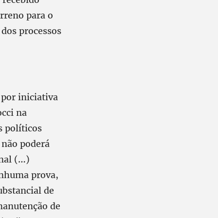
rreno para o
o dos processos
por iniciativa
occi na
 políticos
e não poderá
nal (…)
enhuma prova,
ubstancial de
 manutenção de