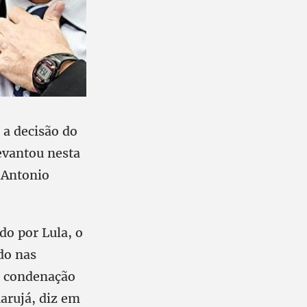
 a decisão do
levantou nesta
 Antonio
do por Lula, o
do nas
da condenação
uarujá, diz em