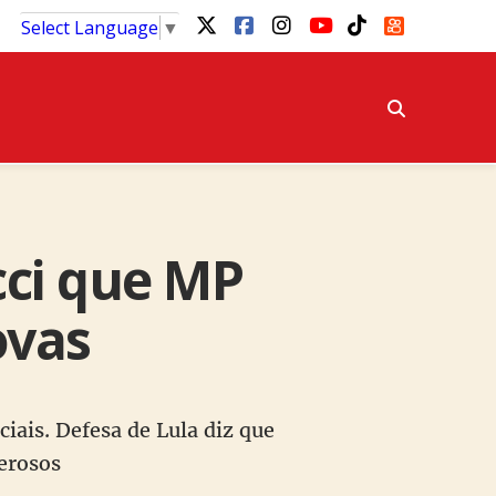
Select Language
▼
cci que MP
ovas
ciais. Defesa de Lula diz que
nerosos