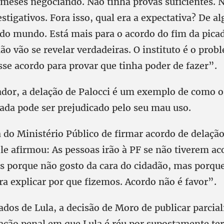
ses negociando. Não tinha provas suficientes. N
tigativos. Fora isso, qual era a expectativa? De al
 do mundo. Está mais para o acordo do fim da picad
ão vão se revelar verdadeiras. O instituto é o pro
sse acordo para provar que tinha poder de fazer”.
ador, a delação de Palocci é um exemplo de como o 
ada pode ser prejudicado pelo seu mau uso.
a do Ministério Público de firmar acordo de delaçã
le afirmou: As pessoas irão à PF se não tiverem a
 porque não gosto da cara do cidadão, mas porqu
ra explicar por que fizemos. Acordo não é favor”.
ados de Lula, a decisão de Moro de publicar parci
ação penal em que Lula é réu por supostamente ter