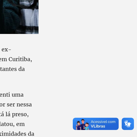
o ex-
em Curitiba,
itantes da
senti uma
por ser nessa
á lá preso,
latou, em
oximidades da