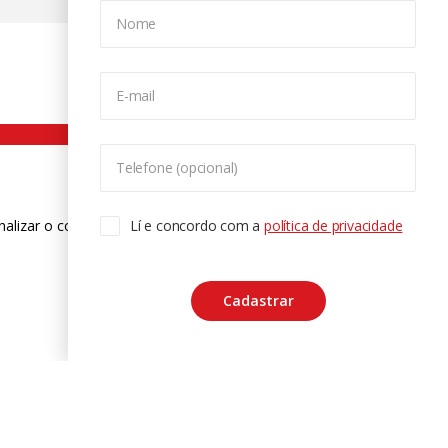
Nome
E-mail
Telefone (opcional)
nalizar o conteúdo. Para saber mais
Lí e concordo com a
política de privacidade
ase
Cadastrar
CTRL+F2