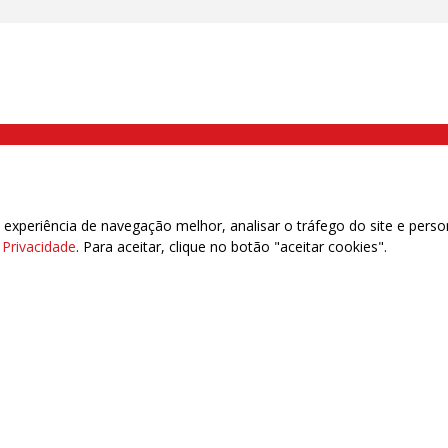
000 Brás, São Paulo/SP | Telefone (11) 2108 9200 - Fax (11) 2108 9310
xperiência de navegação melhor, analisar o tráfego do site e perso
e Privacidade
. Para aceitar, clique no botão "aceitar cookies".
das | 7.933.029 - Trabalhadores(as) Associados | 25.831.443 - Trabalhadores(as) na B