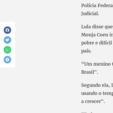
Polícia Federa
Judicial.
Lula disse qu
Monja Coen im
pobre e difíci
país.
“Um menino tão
Brasil".
Segundo ela, L
usando o tempo
a crescer".