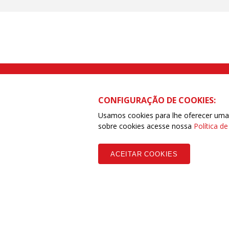
Rua Caetano Pinto nº 575 CEP 03041-
CONFIGURAÇÃO DE COOKIES:
Usamos cookies para lhe oferecer uma e
sobre cookies acesse nossa
Política d
Copyleft CUT Central Única dos Trabalhadores 3.960 - Entidades Filia
ACEITAR COOKIES