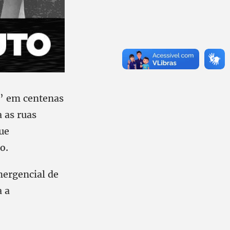
o’ em centenas
a as ruas
ue
o.
mergencial de
a a