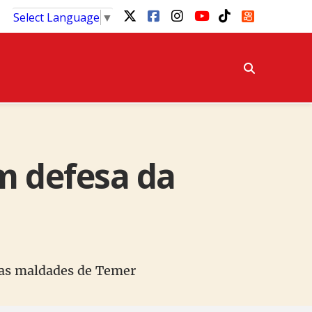
Select Language
▼
m defesa da
 as maldades de Temer