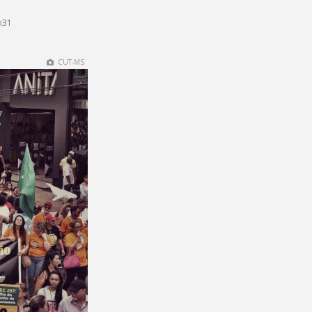
h31
CUT-MS