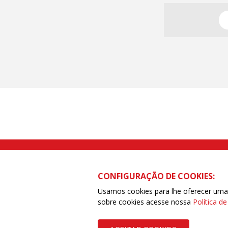
Rua Caetano Pinto nº 575 CEP 03041-
CONFIGURAÇÃO DE COOKIES:
Usamos cookies para lhe oferecer uma e
sobre cookies acesse nossa
Política d
Copyleft CUT Central Única dos Trabalhadores 3.960 - Entidades Filia