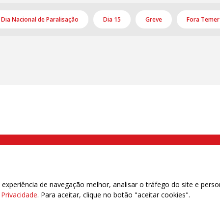
Dia Nacional de Paralisação
Dia 15
Greve
Fora Temer
000 Brás, São Paulo/SP | Telefone (11) 2108 9200 - Fax (11) 2108 9310
xperiência de navegação melhor, analisar o tráfego do site e perso
e Privacidade
. Para aceitar, clique no botão "aceitar cookies".
das | 7.933.029 - Trabalhadores(as) Associados | 25.831.443 - Trabalhadores(as) na B