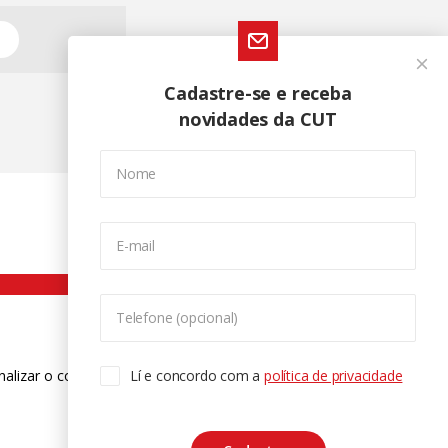
Cadastre-se e receba
novidades da CUT
Nome
E-mail
Telefone (opcional)
nalizar o conteúdo. Para saber mais
Lí e concordo com a
política de privacidade
ase