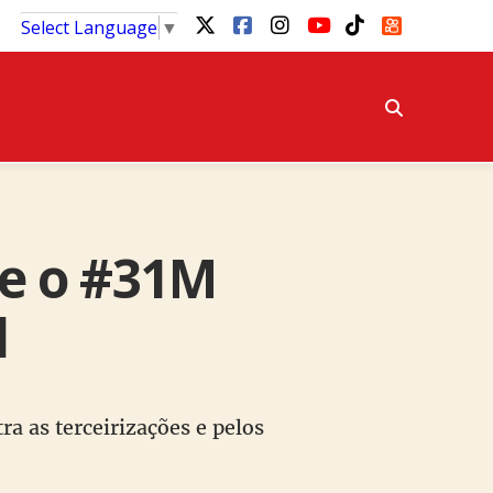
Select Language
▼
e o #31M
l
a as terceirizações e pelos