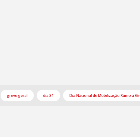
greve geral
dia 31
Dia Nacional de Mobilização Rumo à Gr