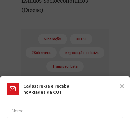
Estudos Socioeconômicos
(Dieese).
Mineração
DIEESE
#Soberania
negociação coletiva
Transição Justa
Cadastre-se e receba
novidades da CUT
Nome