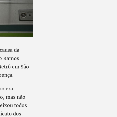
 causa da
do Ramos
Metrô em São
oença.
mo era
io, mas não
deixou todos
dicato dos