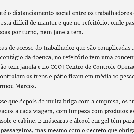
até o distanciamento social entre os trabalhadores 
está difícil de manter e que no refeitório, onde p
oas por turno, nem janela tem.
as de acesso do trabalhador que são complicadas 
 contágio da doença, no refeitório tem uma concen
não tem janela e no CCO [Centro de Controle Opera
controlam os trens e pátio ficam em média 10 pess
irmou Marcos.
sse que depois de muita briga com a empresa, os t
zados a cada viagem, com limpeza com produtos es
nsole e cabine. E máscaras e álcool em gel têm pa
a passageiros, mas mesmo com o decreto que obrig