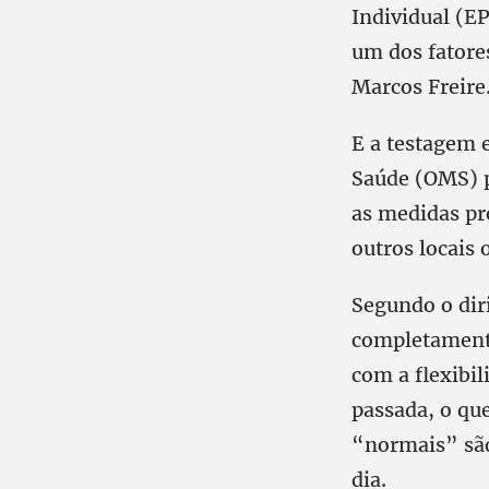
Individual (E
um dos fatore
Marcos Freire
E a testagem 
Saúde (OMS) p
as medidas pr
outros locais 
Segundo o dir
completamente
com a flexibi
passada, o qu
“normais” são
dia.