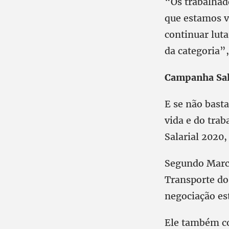
“Os trabalhad
que estamos v
continuar lut
da categoria”
Campanha Sal
E se não bast
vida e do tra
Salarial 2020,
Segundo Marco
Transporte do
negociação est
Ele também co