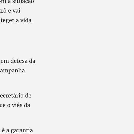
om a situação
rô e vai
teger a vida
 em defesa da
 Campanha
ecretário de
e o viés da
 é a garantia