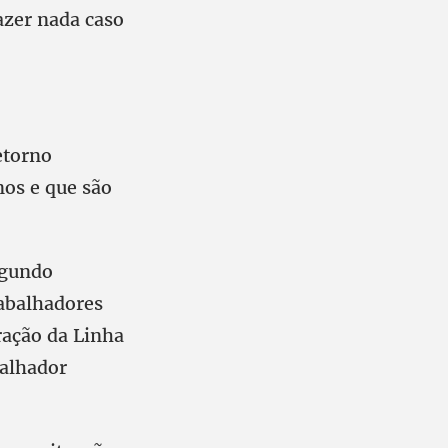
azer nada caso
etorno
nos e que são
egundo
abalhadores
ração da Linha
balhador