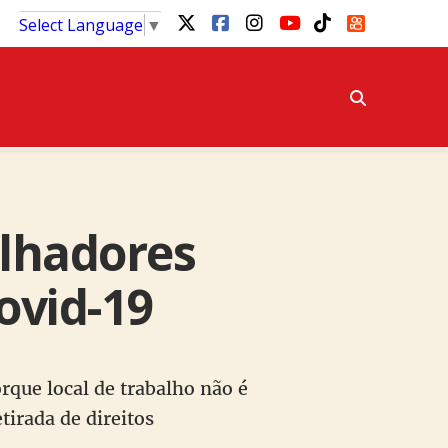
Select Language
▼
alhadores
ovid-19
rque local de trabalho não é
irada de direitos