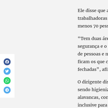
Ele disse que 
trabalhadoras 
menos 70 pess
“Tem duas áre
segurança e o
de pessoas e 
ficam os que 
fechadas”, af
O dirigente di
sendo higieni
alavancas, co
inclusive par