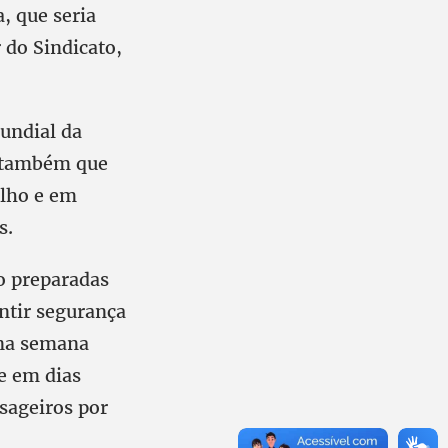
, que seria
 do Sindicato,
undial da
a também que
alho e em
s.
o preparadas
ntir segurança
 na semana
e em dias
sageiros por