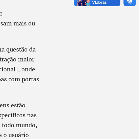
e
assam mais ou
na questão da
tração maior
cional], onde
oas com portas
rens estão
pecíficos nas
ra todo mundo,
a o usuário