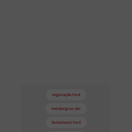
negociação Ford
metalurgicos abc
fechamento Ford