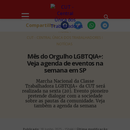
Compartilhe
HOME
CUT - CENTRAL ÚNICA DOS TRABALHADORES
NOTÍCIAS
Mês do Orgulho LGBTQIA+:
Veja agenda de eventos na
semana em SP
Marcha Nacional da Classe
Trabalhadora LGBTQIA+ da CUT será
realizada na sexta (20). Evento pioneiro
pretende dialogar com a sociedade
sobre as pautas da comunidade. Veja
também a agenda da semana
Publicado:
18 Junho, 2025 - 15h44 |
Última modificação: