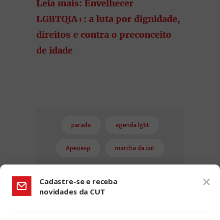
Leia mais: Envelhecer
LGBTQIA+: a luta por dignidade,
direitos e contra o preconceito
de idade
parada
agenda lgbt
Apeoesp
marcha da cut
Cadastre-se e receba
novidades da CUT