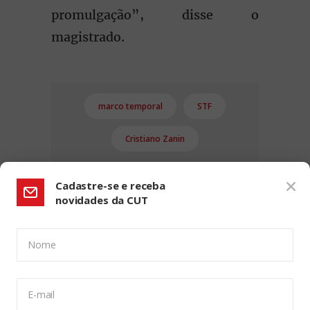
promulgação”, disse o
magistrado.
marco temporal
STF
Cristiano Zanin
Cadastre-se e receba
novidades da CUT
Nome
CONFIGURAÇÃO DE COOKIES:
E-mail