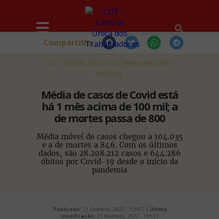
Compartilhe
HOME
CUT - CENTRAL ÚNICA DOS TRABALHADORES
NOTÍCIAS
Média de casos de Covid está
há 1 mês acima de 100 mil; a
de mortes passa de 800
Média móvel de casos chegou a 104.035
e a de mortes a 846. Com os últimos
dados, são 28.208.212 casos e 644.286
óbitos por Covid-19 desde o início da
pandemia
Publicado:
21 Fevereiro, 2022 - 12h07 |
Última
modificação:
21 Fevereiro, 2022 - 19h11