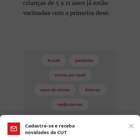
crianças de 5 a 11 anos já estão
vacinadas com a primeira dose.
#covid
pandemia
mortes por covid
casos de corona
ômicron
média mortes
Cadastre-se e receba
novidades da CUT