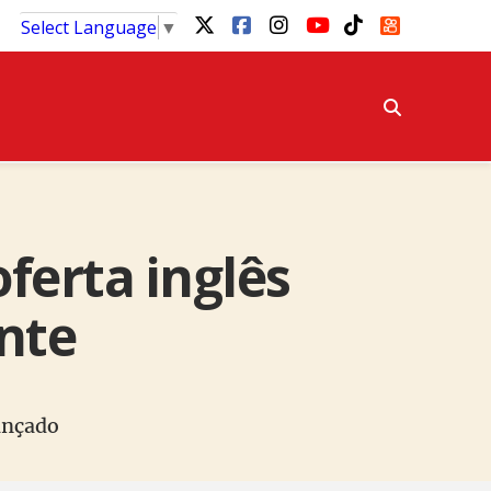
Select Language
▼
ferta inglês
nte
ançado