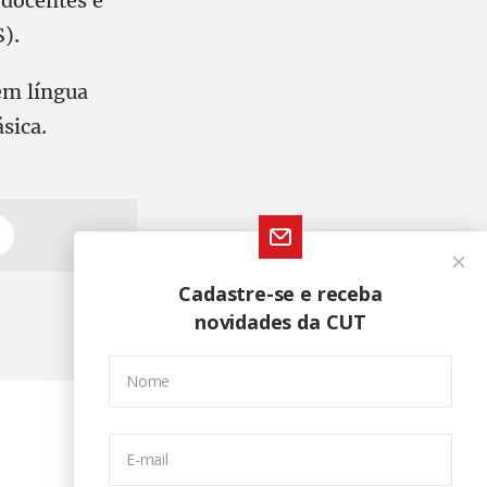
 docentes e
S).
em língua
sica.
Cadastre-se e receba
novidades da CUT
Nome
E-mail