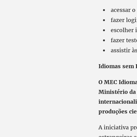
acessar 
fazer log
escolher 
fazer tes
assistir à
Idiomas sem 
O MEC Idioma
Ministério da 
internacional
produções cie
A iniciativa p