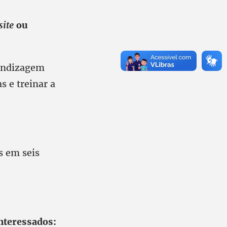
site
ou
rendizagem
s e treinar a
s em seis
interessados: