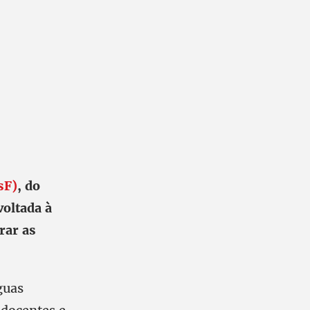
sF)
, do
voltada à
rar as
guas