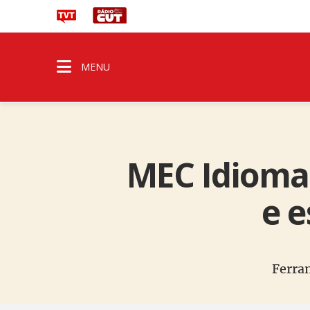
MENU
MEC Idiomas
e 
Ferra