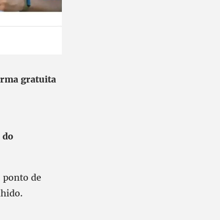
orma gratuita
 do
o ponto de
lhido.