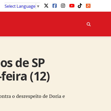
Select Language
▼
ios de SP
eira (12)
contra o desrespeito de Doria e