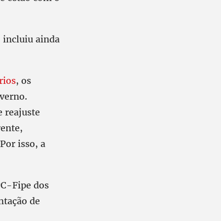
 incluiu ainda
rios
, os
verno.
 reajuste
rente,
or isso, a
PC-Fipe dos
entação de