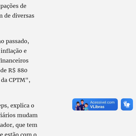
cipações de
m de diversas
no passado,
inflação e
inanceiros
 de R$ 880
9 da CPTM",
eps, explica o
oviários mudam
rador, que tem
 e estão com o