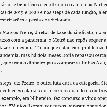
alários e benefícios e confirmou o calote nas Parti
Rs) de 2019 e 2020 e nos steps de cada função, alé
ceirizações e perda de adicionais.
 Marcos Freire, diretor de base do sindicato, no a
uizos com a pandemia, o Metrô não repôs sequer a 
 fazer o mesmo. "Falam que estão com problemas f
pandemia, mas há dois meses Doria repassou cerca
, que usou o dinheiro para comprar as linhas 8 e 
.
steps, diz Freire, é outra luta dura da categoria. St
o evoluções salariais que ocorrem quando os metr
 exemplo, era bilheteiro, fez concurso e virou ope
ior. "Muitos fizeram concursos, viraram operador