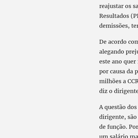
reajustar os s
Resultados (P
demissões, ter
De acordo com
alegando prej
este ano quer
por causa da 
milhões a CCR
diz o dirigente
A questão dos 
dirigente, sã
de função. Por
um salário ma