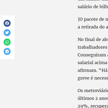
salário de bil
]O pacote de 
a retirada do 
No final de ab
trabalhadores
Conseguiram a
salarial acima
afirmam. “Há 
greve é necess
Os metroviári
últimos 2 anos
29%, recupera