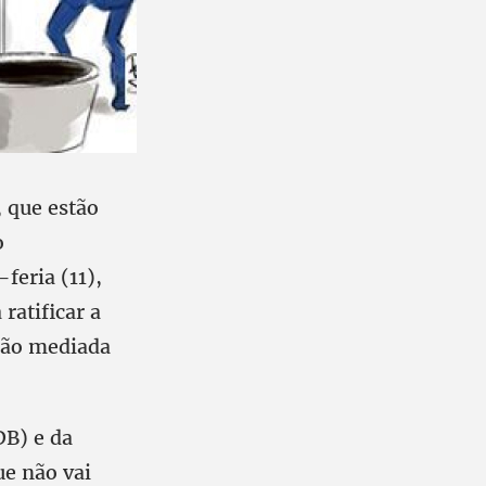
 que estão
o
feria (11),
ratificar a
ião mediada
DB) e da
ue não vai