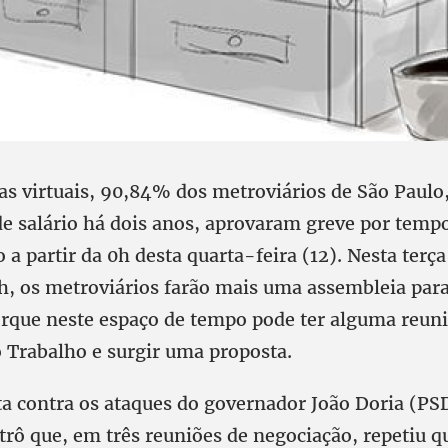
s virtuais, 90,84% dos metroviários de São Paulo,
de salário há dois anos, aprovaram greve por temp
a partir da 0h desta quarta-feira (12). Nesta terça-
h, os metroviários farão mais uma assembleia para 
orque neste espaço de tempo pode ter alguma reun
o Trabalho e surgir uma proposta.
uta contra os ataques do governador João Doria (PS
trô que, em três reuniões de negociação, repetiu q