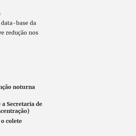
a
, data-base da
eve redução nos
nção noturna
a Secretaria de
ncentração)
o colete