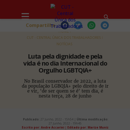
Compartilhe
HOME
CUT - CENTRAL ÚNICA DOS TRABALHADORES
NOTÍCIAS
Luta pela dignidade e pela
vida é no dia Internacional do
Orgulho LGBTQIA+
No Brasil conservador de 2022, a luta
da população LGBQIA+ pelo direito de ir
e vir, ‘de ser quem se é’ tem dia, é
nesta terça, 28 de junho
Publicado:
27 Junho, 2022 - 15h54 |
Última modificação:
27 Junho, 2022 - 19h45
Escrito por: Andre Accarini
|
Editado por: Marize Muniz