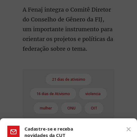
A Fenaj integra o Comitê Diretor
do Conselho de Gênero da FIJ,
um importante instrumento para
orientar os projetos e políticas da
federação sobre o tema.
21 dias de ativsimo
16 dias de Ativismo
violencia
mulher
ONU
OIT
Cadastre-se e receba
novidades da CUT