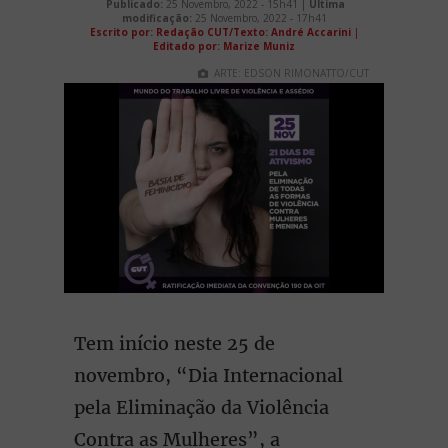
Publicado:
25 Novembro, 2022 - 15h41 |
Última
modificação:
25 Novembro, 2022 - 17h41
Escrito por: Redação CUT/Texto: André Accarini
|
Editado por: Marize Muniz
ARTE: EDSON RIMONATTO/CUT
Tem início neste 25 de
novembro, “Dia Internacional
pela Eliminação da Violência
Contra as Mulheres”, a