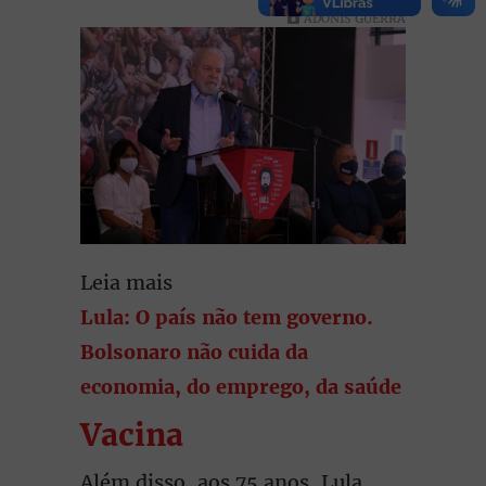
ADONIS GUERRA
Leia mais
Lula: O país não tem governo.
Bolsonaro não cuida da
economia, do emprego, da saúde
Vacina
Além disso, aos 75 anos, Lula