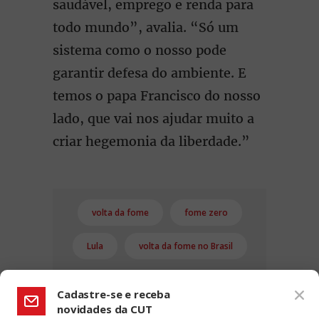
saudável, emprego e renda para
todo mundo”, avalia. “Só um
sistema como o nosso pode
garantir defesa do ambiente. E
temos o papa Francisco do nosso
lado, que vai nos ajudar muito a
criar hegemonia da liberdade.”
volta da fome
fome zero
Lula
volta da fome no Brasil
Cadastre-se e receba
novidades da CUT