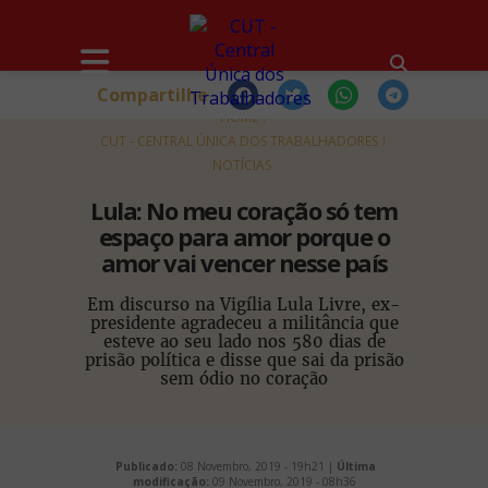
Compartilhe
HOME
CUT - CENTRAL ÚNICA DOS TRABALHADORES
NOTÍCIAS
Lula: No meu coração só tem
espaço para amor porque o
amor vai vencer nesse país
Em discurso na Vigília Lula Livre, ex-
presidente agradeceu a militância que
esteve ao seu lado nos 580 dias de
prisão política e disse que sai da prisão
sem ódio no coração
Publicado:
08 Novembro, 2019 - 19h21 |
Última
modificação:
09 Novembro, 2019 - 08h36