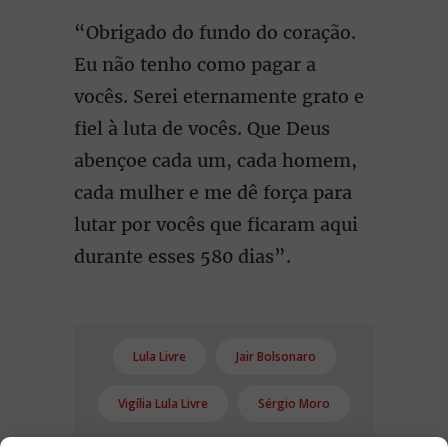
“Obrigado do fundo do coração.
Eu não tenho como pagar a
vocês. Serei eternamente grato e
fiel à luta de vocês. Que Deus
abençoe cada um, cada homem,
cada mulher e me dê força para
lutar por vocês que ficaram aqui
durante esses 580 dias”.
Lula Livre
Jair Bolsonaro
Vigília Lula Livre
Sérgio Moro