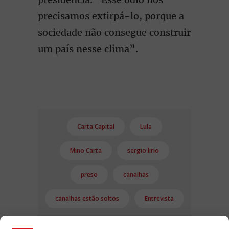
precisamos extirpá-lo, porque a
sociedade não consegue construir
um país nesse clima”.
Carta Capital
Lula
Mino Carta
sergio lirio
preso
canalhas
canalhas estão soltos
Entrevista