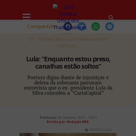
Compartilhe
HOME
CUT - CENTRAL ÚNICA DOS TRABALHADORES
NOTÍCIAS
Lula: "Enquanto estou preso,
canalhas estão soltos"
Postura digna diante de injustiças e
defesa da soberania pautaram
entrevista que o ex-presidente Lula da
Silva concedeu a "CartaCapital"
Publicado:
06 Setembro, 2019 - 13h01
Escrito por:
Redação RBA
REPRODUÇÃO