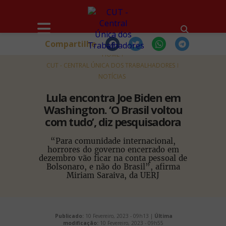
Compartilhe
HOME
CUT - CENTRAL ÚNICA DOS TRABALHADORES
NOTÍCIAS
Lula encontra Joe Biden em
Washington. ‘O Brasil voltou
com tudo’, diz pesquisadora
“Para comunidade internacional,
horrores do governo encerrado em
dezembro vão ficar na conta pessoal de
Bolsonaro, e não do Brasil”, afirma
Miriam Saraiva, da UERJ
Publicado:
10 Fevereiro, 2023 - 09h13 |
Última
modificação:
10 Fevereiro, 2023 - 09h55