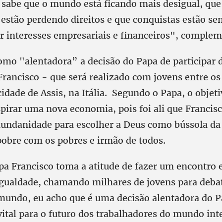
abe que o mundo está ficando mais desigual, que
 estão perdendo direitos e que conquistas estão se
r interesses empresariais e financeiros", comple
como "alentadora” a decisão do Papa de participar
rancisco - que será realizado com jovens entre os 
idade de Assis, na Itália. Segundo o Papa, o objet
spirar uma nova economia, pois foi ali que Francis
mundanidade para escolher a Deus como bússola da 
obre com os pobres e irmão de todos.
a Francisco toma a atitude de fazer um encontro 
sigualdade, chamando milhares de jovens para deba
undo, eu acho que é uma decisão alentadora do P
ital para o futuro dos trabalhadores do mundo inte