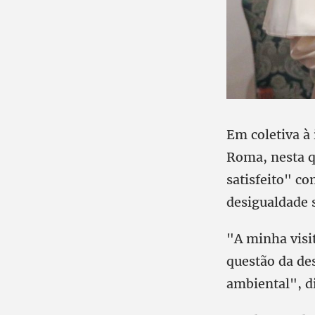
Em coletiva à
Roma, nesta qu
satisfeito" co
desigualdade s
"A minha visit
questão da des
ambiental", di