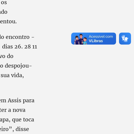
 os
ndo
mentou.
 do encontro -
dias 26. 28 11
ivo do
co despojou-
sua vida,
em Assis para
ter a nova
apa, que toca
iro”, disse