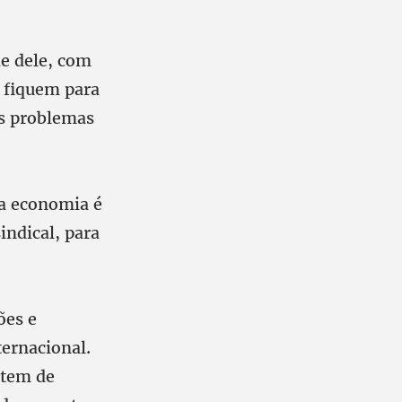
de dele, com
e fiquem para
os problemas
da economia é
ndical, para
ões e
ternacional.
 tem de