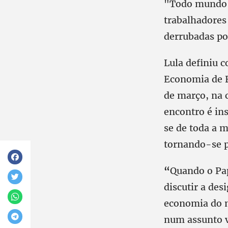
"Todo mundo s
trabalhadores
derrubadas po
Lula definiu 
Economia de F
de março, na c
encontro é in
se de toda a 
tornando-se p
“
Quando o Pap
discutir a de
economia do m
num assunto v