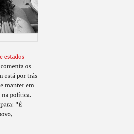
e estados
a comenta os
 está por trás
 se manter em
na política.
spara: "É
povo,