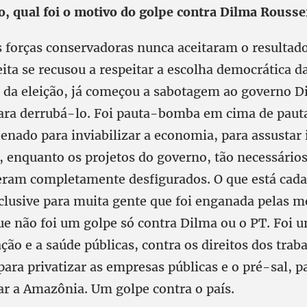
o, qual foi o motivo do golpe contra Dilma Rousse
s forças conservadoras nunca aceitaram o resultado
eita se recusou a respeitar a escolha democrática d
 da eleição, já começou a sabotagem ao governo D
para derrubá-lo. Foi pauta-bomba em cima de pau
enado para inviabilizar a economia, para assustar 
 enquanto os projetos do governo, tão necessários
ram completamente desfigurados. O que está cada
nclusive para muita gente que foi enganada pelas m
ue não foi um golpe só contra Dilma ou o PT. Foi 
ção e a saúde públicas, contra os direitos dos trab
ara privatizar as empresas públicas e o pré-sal, p
ar a Amazônia. Um golpe contra o país.