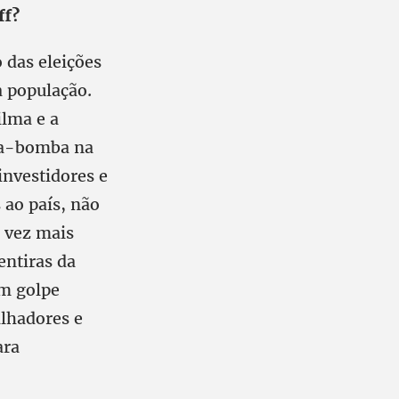
ff?
 das eleições
a população.
ilma e a
ta-bomba na
investidores e
 ao país, não
 vez mais
entiras da
um golpe
alhadores e
ara