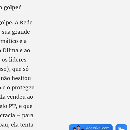
o golpe?
olpe. A Rede
a sua grande
emático e a
o Dilma e ao
 os lideres
so), que só
 não hesitou
 e o protegeu
Ela vendeu ao
elo PT, e que
cracia – para
au, ela tenta