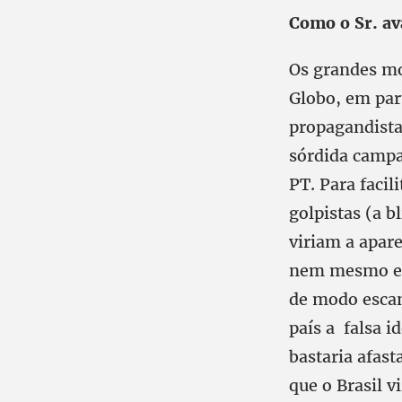
Como o Sr. av
Os grandes mo
Globo, em part
propagandista.
sórdida campa
PT. Para facil
golpistas (a 
viriam a apare
nem mesmo em 
de modo escan
país a falsa i
bastaria afas
que o Brasil 