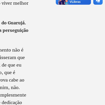
o viver melhor
 do Guarujá.
a perseguição
mento não é
disseram que
 de que eu
o, que é
rova cabe ao
 mim, não.
simplesmente
e dedicação