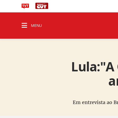
MENU
Lula:"A
a
Em entrevista ao Br