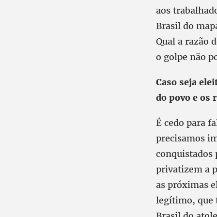
aos trabalhado
Brasil do map
Qual a razão 
o golpe não p
Caso seja ele
do povo e os 
É cedo para f
precisamos im
conquistados p
privatizem a p
as próximas e
legítimo, que 
Brasil do atol