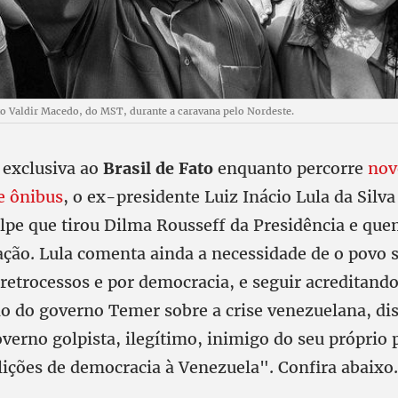
o Valdir Macedo, do MST, durante a caravana pelo Nordeste.
 exclusiva ao
Brasil de Fato
enquanto percorre
nov
e ônibus
, o ex-presidente Luiz Inácio Lula da Silv
lpe que tirou Dilma Rousseff da Presidência e quem
ação. Lula comenta ainda a necessidade de o povo
 retrocessos e por democracia, e seguir acreditando 
ão do governo Temer sobre a crise venezuelana, di
verno golpista, ilegítimo, inimigo do seu próprio 
lições de democracia à Venezuela". Confira abaixo.