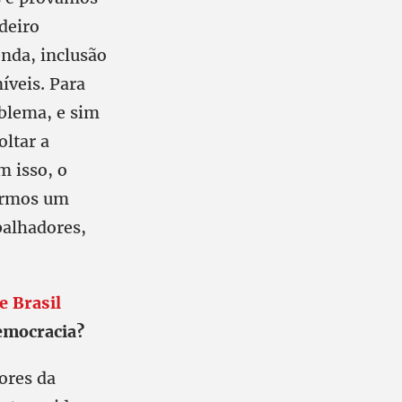
deiro
nda, inclusão
íveis. Para
oblema, e sim
ltar a
m isso, o
germos um
balhadores,
e Brasil
emocracia?
ores da