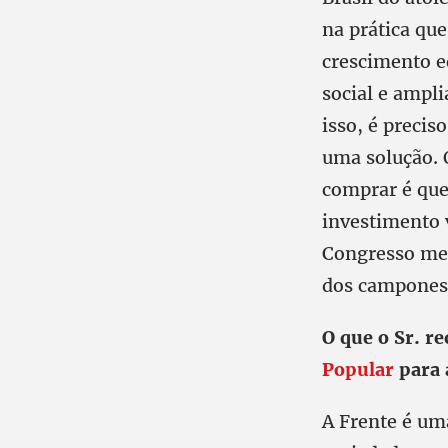
na prática qu
crescimento e
social e ampl
isso, é precis
uma solução. 
comprar é que 
investimento 
Congresso mel
dos camponese
O que o Sr. r
Popular
para 
A Frente é uma