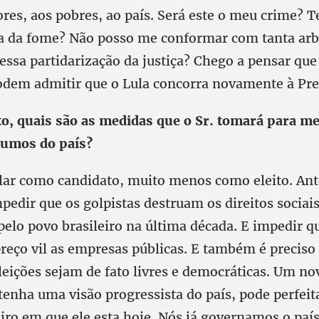
res, aos pobres, ao país. Será este o meu crime? Te
a da fome? Não posso me conformar com tanta arbi
dessa partidarização da justiça? Chego a pensar qu
odem admitir que o Lula concorra novamente à Pr
ito, quais são as medidas que o Sr. tomará para me
rumos do país?
alar como candidato, muito menos como eleito. Ant
pedir que os golpistas destruam os direitos socia
elo povo brasileiro na última década. E impedir q
reço vil as empresas públicas. E também é preciso
leições sejam de fato livres e democráticas. Um no
tenha uma visão progressista do país, pode perfeit
eiro em que ele esta hoje. Nós já governamos o pa