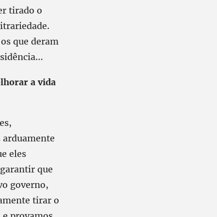
r tirado o
trariedade.
e os que deram
esidência…
lhorar a vida
es,
is arduamente
ue eles
 garantir que
vo governo,
amente tirar o
ís e provamos