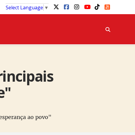
Select Language
▼
incipais
e"
r esperança ao povo"