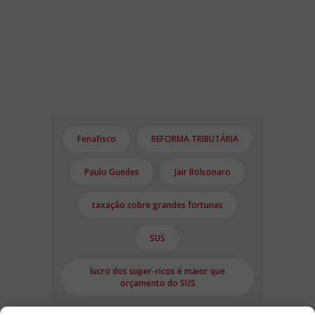
Fenafisco
REFORMA TRIBUTÁRIA
Paulo Guedes
Jair Bolsonaro
taxação sobre grandes fortunas
SUS
lucro dos super-ricos é maior que
orçamento do SUS