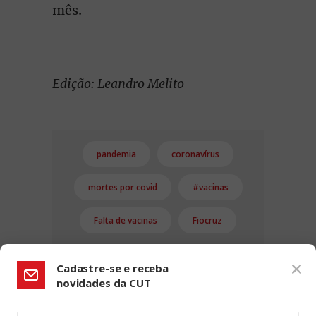
mês.
Edição: Leandro Melito
pandemia
coronavírus
mortes por covid
#vacinas
Falta de vacinas
Fiocruz
Cadastre-se e receba
novidades da CUT