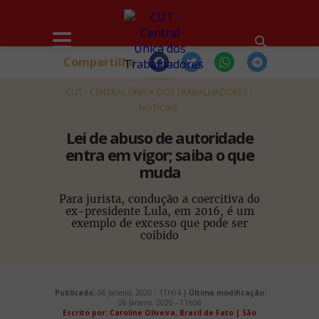
Compartilhe
HOME
CUT - CENTRAL ÚNICA DOS TRABALHADORES
NOTÍCIAS
Lei de abuso de autoridade
entra em vigor; saiba o que
muda
Para jurista, condução a coercitiva do
ex-presidente Lula, em 2016, é um
exemplo de excesso que pode ser
coibido
Publicado:
06 Janeiro, 2020 - 11h04 |
Última modificação:
06 Janeiro, 2020 - 11h08
Escrito por: Caroline Oliveira, Brasil de Fato | São