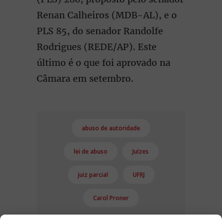
Renan Calheiros (MDB-AL), e o
PLS 85, do senador Randolfe
Rodrigues (REDE/AP). Este
último é o que foi aprovado na
Câmara em setembro.
abuso de autoridade
lei de abuso
Juízes
juiz parcial
UFRJ
Carol Proner