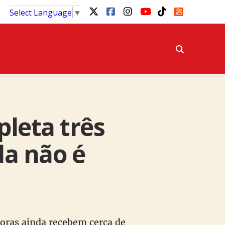
Select Language
▼
pleta três
da não é
oras ainda recebem cerca de