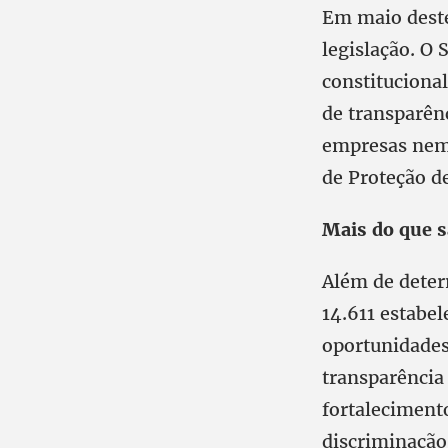
Em maio deste
legislação. O
constituciona
de transparên
empresas nem 
de Proteção d
Mais do que s
Além de deter
14.611 estabe
oportunidades.
transparência
fortalecimento
discriminação 