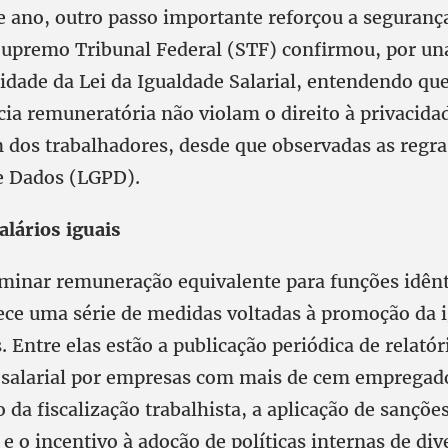
 ano, outro passo importante reforçou a segurança
 Supremo Tribunal Federal (STF) confirmou, por un
lidade da Lei da Igualdade Salarial, entendendo qu
cia remuneratória não violam o direito à privacida
dos trabalhadores, desde que observadas as regras
e Dados (LGPD).
alários iguais
minar remuneração equivalente para funções idênti
lece uma série de medidas voltadas à promoção da 
 Entre elas estão a publicação periódica de relatór
 salarial por empresas com mais de cem empregad
 da fiscalização trabalhista, a aplicação de sançõe
e o incentivo à adoção de políticas internas de div