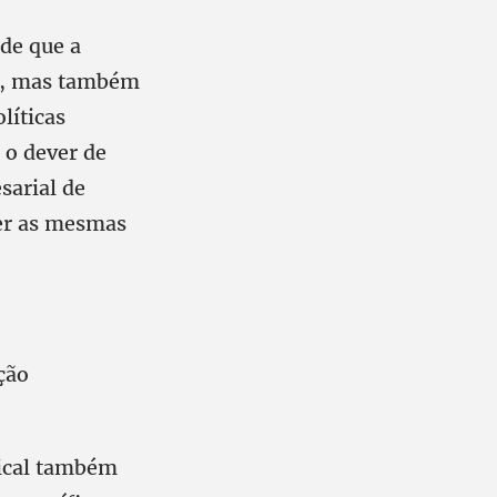
nde que a
ei, mas também
líticas
 o dever de
sarial de
ter as mesmas
ção
ical também