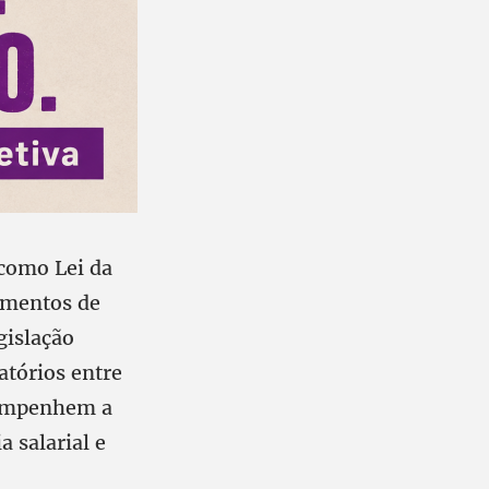
 como Lei da
umentos de
gislação
atórios entre
sempenhem a
 salarial e