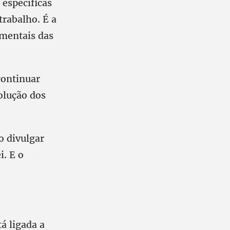
 específicas
trabalho. É a
amentais das
continuar
olução dos
o divulgar
i. E o
tá ligada a