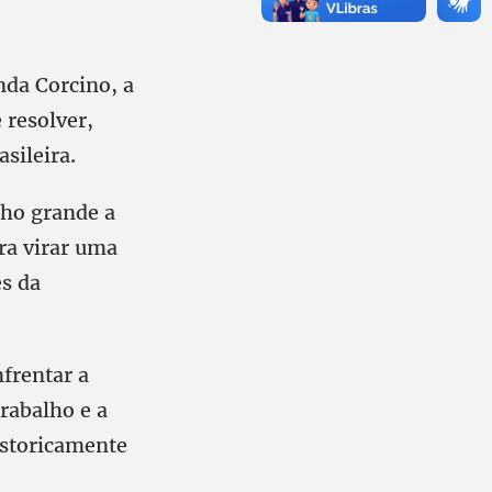
nda Corcino, a
 resolver,
sileira.
nho grande a
ra virar uma
es da
nfrentar a
trabalho e a
istoricamente