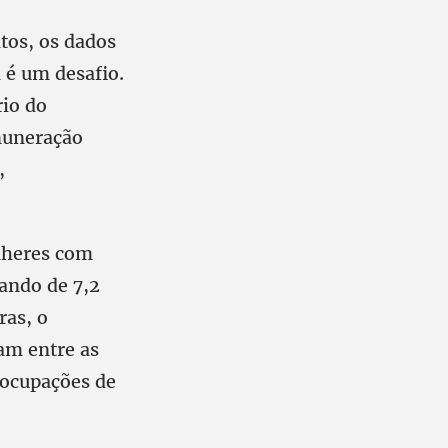
tos, os dados
 é um desafio.
rio do
muneração
,
lheres com
ando de 7,2
ras, o
am entre as
 ocupações de