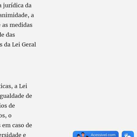
 jurídica da
animidade, a
e as medidas
de das
 da Lei Geral
cas, a Lei
igualdade de
ios de
os, o
s em caso de
ersidade e