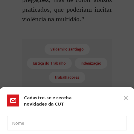
pregações, mas de coibir abusos
praticados, que poderiam incitar
violência na multidão.”
valdemiro santiago
Justiça do Trabalho
indenização
trabalhadores
Cadastre-se e receba
novidades da CUT
Nome