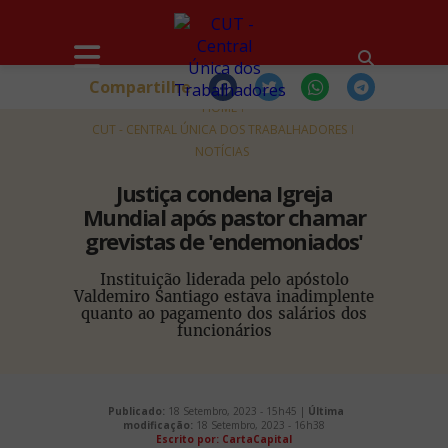
Compartilhe
HOME
CUT - CENTRAL ÚNICA DOS TRABALHADORES
NOTÍCIAS
Justiça condena Igreja
Mundial após pastor chamar
grevistas de 'endemoniados'
Instituição liderada pelo apóstolo
Valdemiro Santiago estava inadimplente
quanto ao pagamento dos salários dos
funcionários
Publicado:
18 Setembro, 2023 - 15h45 |
Última
modificação:
18 Setembro, 2023 - 16h38
Escrito por:
CartaCapital