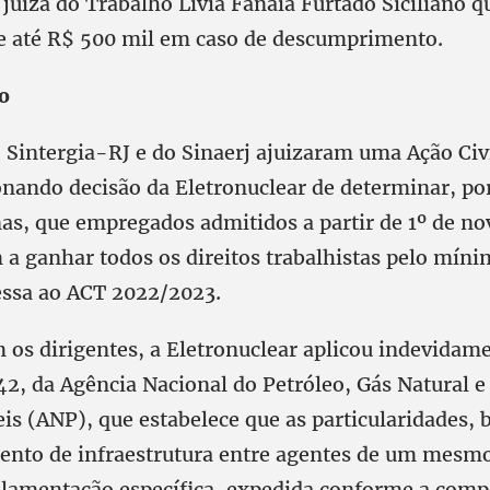
 juíza do Trabalho Livia Fanaia Furtado Siciliano 
e até R$ 500 mil em caso de descumprimento.
o
 Sintergia-RJ e do Sinaerj ajuizaram uma Ação Civi
ionando decisão da Eletronuclear de determinar, po
as, que empregados admitidos a partir de 1º de n
 a ganhar todos os direitos trabalhistas pelo míni
essa ao ACT 2022/2023.
 os dirigentes, a Eletronuclear aplicou indevidam
42, da Agência Nacional do Petróleo, Gás Natural e
is (ANP), que estabelece que as particularidades,
nto de infraestrutura entre agentes de um mesmo
ulamentação específica, expedida conforme a comp