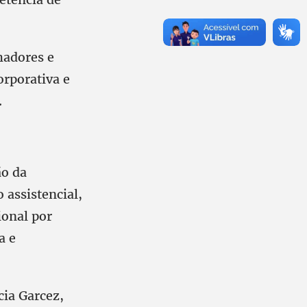
hadores e
orporativa e
.
ão da
 assistencial,
ional por
a e
cia Garcez,