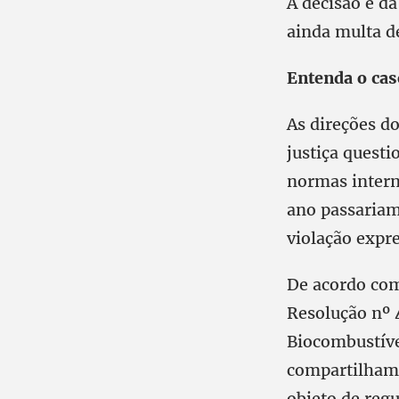
A decisão é da
ainda multa d
Entenda o cas
As direções do
justiça quest
normas intern
ano passariam
violação expr
De acordo com
Resolução nº 
Biocombustíve
compartilhame
objeto de reg