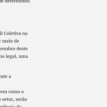
que determinou
l Coletiva na
r meio de
ovembro deste
mo legal, uma
ente a
 bem como o
 setor, serão
etência de