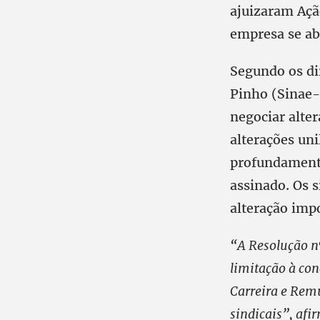
ajuizaram Ação
empresa se abs
Segundo os di
Pinho (Sinae-
negociar alte
alterações uni
profundamente
assinado. Os 
alteração imp
“A Resolução n
limitação à con
Carreira e Rem
sindicais”, afi