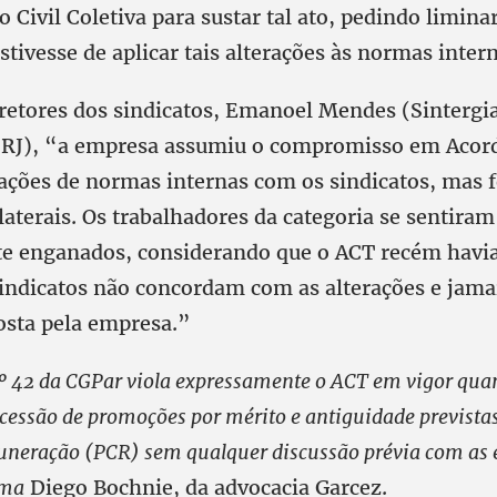
 Civil Coletiva para sustar tal ato, pedindo limina
tivesse de aplicar tais alterações às normas intern
retores dos sindicatos, Emanoel Mendes (Sintergi
RJ), “a empresa assumiu o compromisso em Acord
rações de normas internas com os sindicatos, mas f
laterais. Os trabalhadores da categoria se sentiram
 enganados, considerando que o ACT recém havia
sindicatos não concordam com as alterações e jama
osta pela empresa.”
º 42 da CGPar viola expressamente o ACT em vigor qua
cessão de promoções por mérito e antiguidade prevista
uneração (PCR) sem qualquer discussão prévia com as 
rma
Diego Bochnie, da advocacia Garcez.