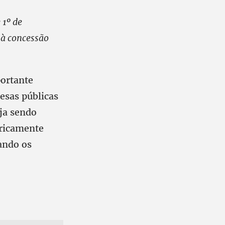
 1º de
 à concessão
portante
esas públicas
eja sendo
oricamente
ando os