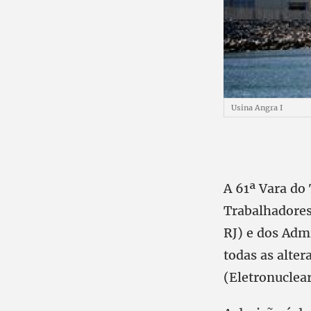
Usina Angra I
A 61ª Vara do
Trabalhadores
RJ) e dos Admi
todas as alter
(Eletronuclea