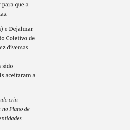
r para que a
as.
a) e Dejalmar
o Coletivo de
ez diversas
 sido
is aceitaram a
ndo cria
s no Plano de
entidades