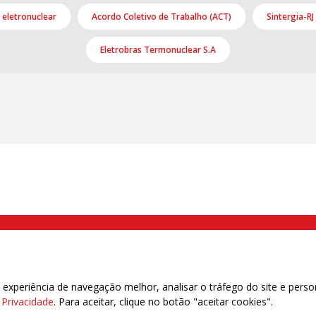
eletronuclear
Acordo Coletivo de Trabalho (ACT)
Sintergia-RJ
Eletrobras Termonuclear S.A
000 Brás, São Paulo/SP | Telefone (11) 2108 9200 - Fax (11) 2108 9310
xperiência de navegação melhor, analisar o tráfego do site e perso
e Privacidade
. Para aceitar, clique no botão "aceitar cookies".