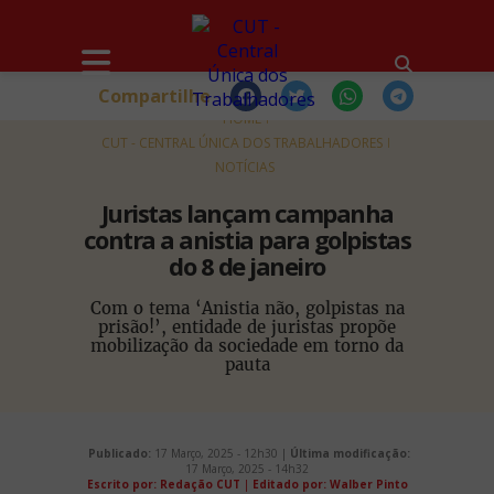
Compartilhe
HOME
CUT - CENTRAL ÚNICA DOS TRABALHADORES
NOTÍCIAS
Juristas lançam campanha
contra a anistia para golpistas
do 8 de janeiro
Com o tema ‘Anistia não, golpistas na
prisão!’, entidade de juristas propõe
mobilização da sociedade em torno da
pauta
Publicado:
17 Março, 2025 - 12h30 |
Última modificação:
17 Março, 2025 - 14h32
Escrito por: Redação CUT
|
Editado por: Walber Pinto