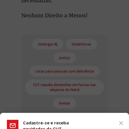
necessárias.
Nenhum Direito a Menos!
Sintergia-RJ
Sindefurnas
Justiça
cotas para pessoas com deficiência
CUT repudia demissões em Furnas nas
vésperas do Natal
liminar
Cadastre-se e receba
novidades da CUT