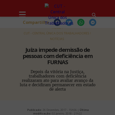
Compartilhe
HOME
CUT - CENTRAL ÚNICA DOS TRABALHADORES
NOTÍCIAS
Juíza impede demissão de
pessoas com deficiência em
FURNAS
Depois da vitória na Justiça,
trabalhadores com deficiência
realizaram ato para avaliar avanço da
luta e decidiram permanecer em estado
de alerta
Publicado:
26 Dezembro, 2017 - 15h56 |
Última
modificação:
02 Janeiro, 2018 - 21h22