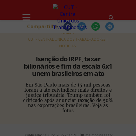
Compartilhe
HOME
CUT - CENTRAL ÚNICA DOS TRABALHADORES
NOTÍCIAS
Isenção do IRPF, taxar
bilionários e fim da escala 6x1
unem brasileiros em ato
Em São Paulo mais de 15 mil pessoas
foram a ato reivindicar mais direitos e
justiça tributária. Trump também foi
criticado após anunciar taxação de 50%
nas exportações brasileiras. Veja as
fotos
Publicado:
11 Julho, 2025 - 11h59 |
Última modificação: