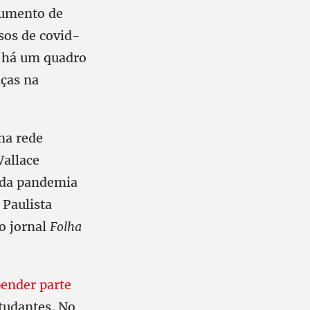
aumento de
sos de covid-
o há um quadro
nças na
na rede
Wallace
 da pandemia
 Paulista
o jornal
Folha
pender parte
studantes. No