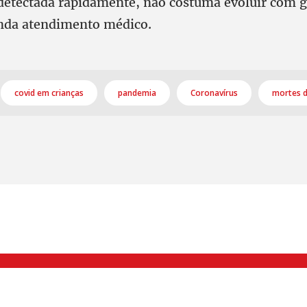
detectada rapidamente, não costuma evoluir com 
da atendimento médico.
covid em crianças
pandemia
Coronavírus
mortes d
000 Brás, São Paulo/SP | Telefone (11) 2108 9200 - Fax (11) 2108 9310