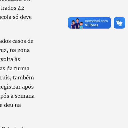
strados 42
scola só deve
mados casos de
ruz, na zona
volta às
las da turma
o Luís, também
registrar após
 após a semana
e deu na