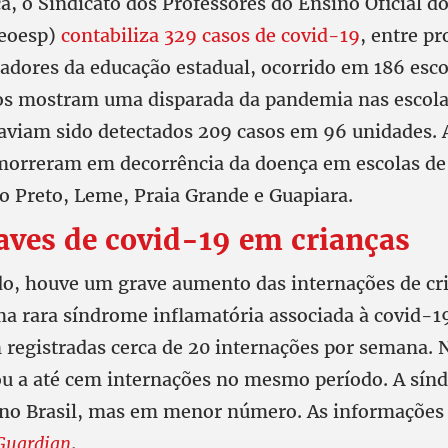
a, o Sindicato dos Professores do Ensino Oficial d
peoesp)
contabiliza 329 casos de covid-19
, entre pr
hadores da educação estadual, ocorrido em 186 esco
os mostram uma disparada da pandemia nas escola
haviam sido detectados 209 casos em 96 unidades.
morreram em decorrência da doença em escolas de
io Preto, Leme, Praia Grande e Guapiara.
aves de covid-19 em crianças
o, houve um grave aumento das internações de cr
ma rara síndrome inflamatória associada à covid-1
 registradas cerca de 20 internações por semana. 
u a até cem internações no mesmo período. A sí
a no Brasil, mas em menor número. As informações 
Guardian
.