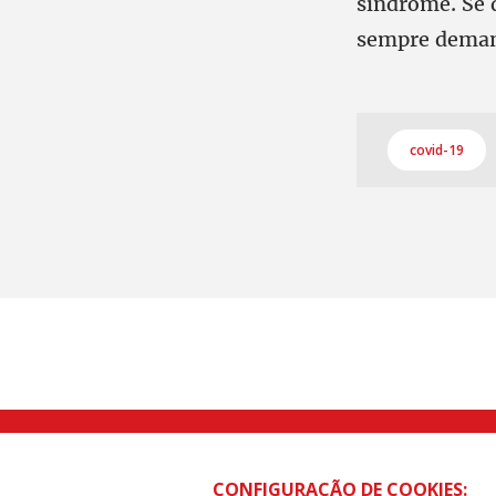
síndrome. Se 
sempre deman
covid-19
Rua Caetano Pinto nº 575 CEP 03041-
CONFIGURAÇÃO DE COOKIES: