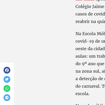
Colégio Jaime
casos de covid
reabrir na qui
Na Escola Móbi
covid-19 de u
oeste da cidad
aulas: um tra
do 9º ano que
na zona sul, a
a detecção de
do carnaval. 
escola.