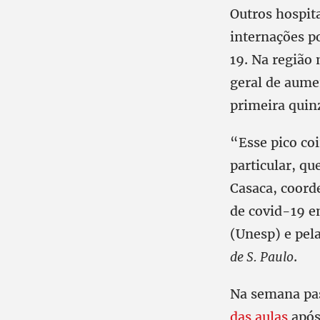
Outros hospit
internações po
19. Na região
geral de aume
primeira quin
“Esse pico co
particular, qu
Casaca, coord
de covid-19 e
(Unesp) e pel
de S. Paulo
.
Na semana pa
das aulas
após 