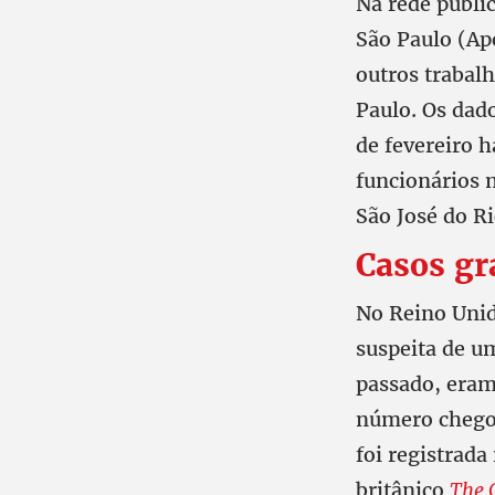
Na rede públic
São Paulo (A
outros trabal
Paulo. Os dad
de fevereiro 
funcionários 
São José do R
Casos gr
No Reino Unid
suspeita de u
passado, eram
número chego
foi registrad
britânico
The 