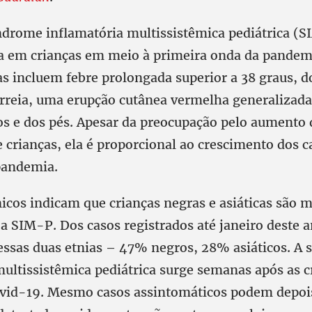
drome inflamatória multissistêmica pediátrica (S
da em crianças em meio à primeira onda da pandem
as incluem febre prolongada superior a 38 graus, d
rreia, uma erupção cutânea vermelha generalizada
s e dos pés. Apesar da preocupação pelo aumento 
 crianças, ela é proporcional ao crescimento dos c
 pandemia.
nicos indicam que crianças negras e asiáticas são 
 a SIM-P. Dos casos registrados até janeiro deste 
essas duas etnias – 47% negros, 28% asiáticos. A
multissistêmica pediátrica surge semanas após as c
vid-19. Mesmo casos assintomáticos podem depois