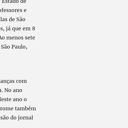
o Estado de
ofessores e
las de São
s, já que em 8
 Ao menos sete
 São Paulo,
ianças com
9. No ano
Neste ano o
ndrome também
são do jornal