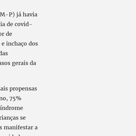
IM-P) já havia
ia de covid-
or de
 e inchaço dos
das
asos gerais da
mais propensas
ano, 75%
 síndrome
rianças se
 manifestar a