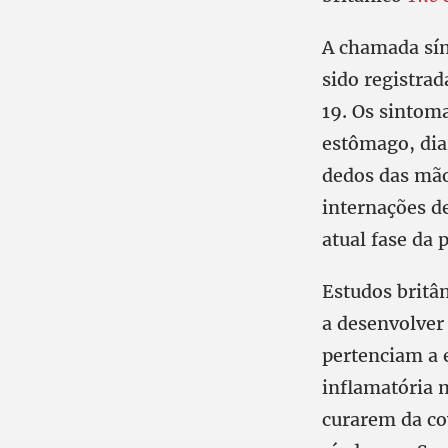
A chamada sín
sido registra
19. Os sintom
estômago, dia
dedos das mão
internações de
atual fase da
Estudos britâ
a desenvolver
pertenciam a 
inflamatória 
curarem da co