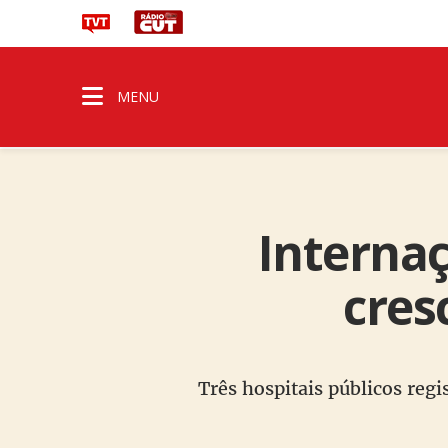
MENU
Internaç
cres
Três hospitais públicos reg