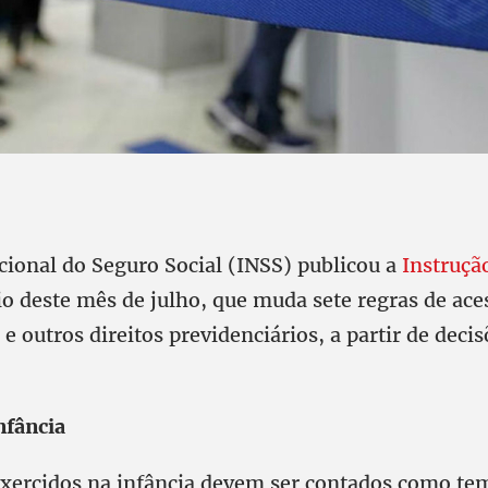
acional do Seguro Social (INSS) publicou a
Instruçã
io deste mês de julho, que muda sete regras de ace
e outros direitos previdenciários, a partir de decisõ
nfância
exercidos na infância devem ser contados como te