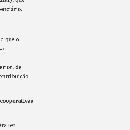
enciário.
do que o
sa
rior, de
ontribuição
 cooperativas
ara ter