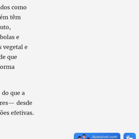
ados como
mbém têm
uto,
bolas e
 vegetal e
de que
 forma
 do que a
heres— desde
ões efetivas.