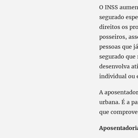
O INSS aument
segurado espe
direitos os pr
posseiros, ass
pessoas que já
segurado que 
desenvolva ati
individual ou
A aposentador
urbana. É a p
que comprovem 
Aposentadoria