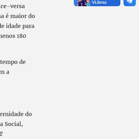
ice-versa
ma é maior do
de idade para
menos 180
 tempo de
om a
ternidade do
 Social,
T