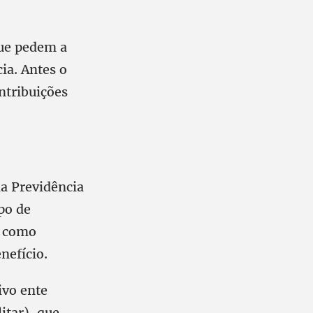
que pedem a
ia. Antes o
ntribuições
da Previdência
po de
o como
nefício.
ivo ente
itar), que