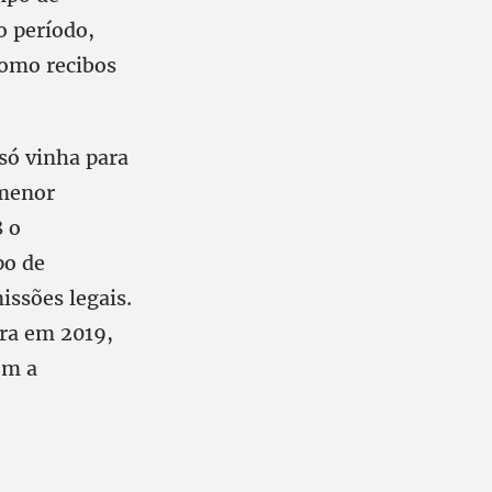
o período,
como recibos
só vinha para
 menor
8 o
po de
ssões legais.
ra em 2019,
om a