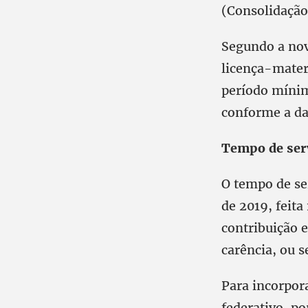
(Consolidação
Segundo a nov
licença-matern
período mínim
conforme a da
Tempo de serv
O tempo de se
de 2019, feit
contribuição e
carência, ou 
Para incorpora
federativo, p