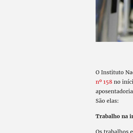
O Instituto N
nº 158
no iníc
aposentadoria 
São elas:
Trabalho na i
Os trabalhos 