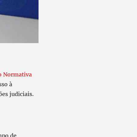
o Normativa
sso à
es judiciais.
mpo de