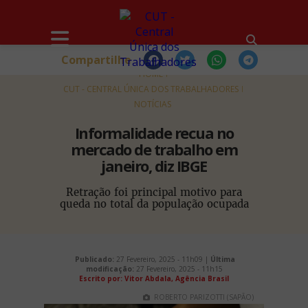
Compartilhe
HOME
CUT - CENTRAL ÚNICA DOS TRABALHADORES
NOTÍCIAS
Informalidade recua no
mercado de trabalho em
janeiro, diz IBGE
Retração foi principal motivo para
queda no total da população ocupada
Publicado:
27 Fevereiro, 2025 - 11h09 |
Última
modificação:
27 Fevereiro, 2025 - 11h15
Escrito por: Vitor Abdala, Agência Brasil
ROBERTO PARIZOTTI (SAPÃO)