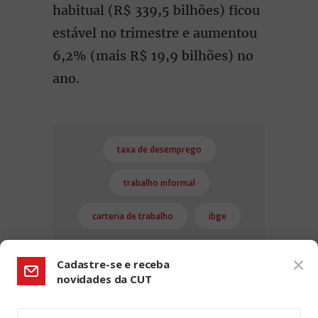
habitual (R$ 339,5 bilhões) ficou
estável no trimestre e aumentou
6,2% (mais R$ 19,9 bilhões) no
ano.
taxa de desemprego
trabalho informal
carteria de trabalho
ibge
Cadastre-se e receba
novidades da CUT