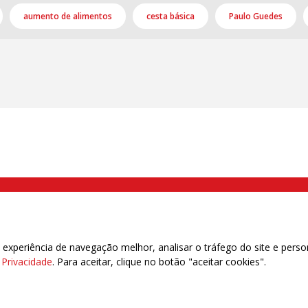
aumento de alimentos
cesta básica
Paulo Guedes
000 Brás, São Paulo/SP | Telefone (11) 2108 9200 - Fax (11) 2108 9310
xperiência de navegação melhor, analisar o tráfego do site e perso
e Privacidade
. Para aceitar, clique no botão "aceitar cookies".
das | 7.933.029 - Trabalhadores(as) Associados | 25.831.443 - Trabalhadores(as) na B