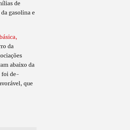
ílias de
da gasolina e
 básica,
rro da
gociações
aram abaixo da
 foi de-
avorável, que