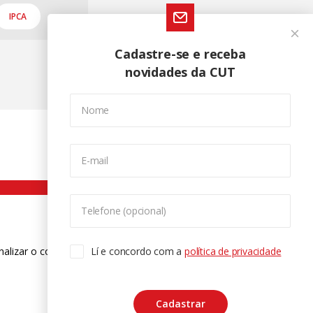
IPCA
Cadastre-se e receba
novidades da CUT
Nome
E-mail
Telefone (opcional)
nalizar o conteúdo. Para saber mais
Lí e concordo com a
política de privacidade
ase
Cadastrar
CTRL+F2