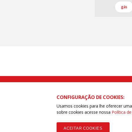
gás
Rua Caetano Pinto nº 575 CEP 03041-
CONFIGURAÇÃO DE COOKIES:
Usamos cookies para lhe oferecer uma e
sobre cookies acesse nossa
Política d
Copyleft CUT Central Única dos Trabalhadores 3.960 - Entidades Filia
ACEITAR COOKIES