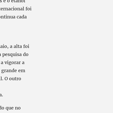
s e o etanol
ernacional foi
ontinua cada
o, a alta foi
a pesquisa do
a vigorar a
a grande em
l. O outro
a.
do que no