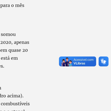
 para o mês
A somou
 2020, apenas
 em quase 20
á está em
s.
m
dro acima).
 combustíveis