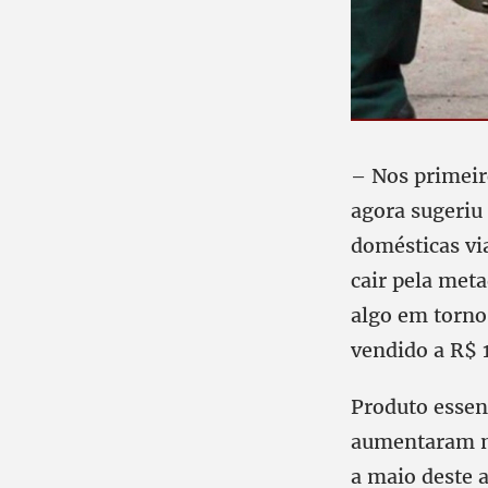
– Nos primeir
agora sugeriu
domésticas via
cair pela met
algo em torno
vendido a R$ 
Produto essenc
aumentaram no
a maio deste a