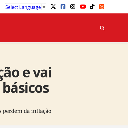
Select Language
▼
ão e vai
 básicos
os perdem da inflação