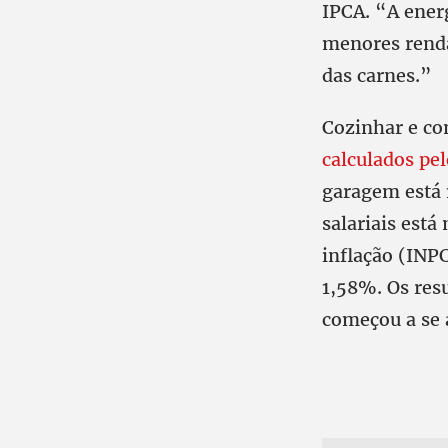
IPCA. “A ener
menores renda
das carnes.”
Cozinhar e co
calculados pe
garagem está 
salariais está
inflação (INP
1,58%. Os res
começou a se 