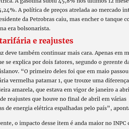
étrica. A gasolina subiu 45,8% nos últimos 12 mese
,24%. A política de preços atrelada ao mercado int
residente da Petrobras caiu, mas encher o tanque c
na era bolsonarista.
tarifária e reajustes
luz deve também continuar mais cara. Apenas em mai
e se explica por dois fatores, segundo o gerente d
islanov. “O primeiro deles foi que em maio passou 
fária vermelha patamar 1, que trouxe uma diferenç
eira amarela, que estava em vigor de janeiro a abri
e de reajustes que houve no final de abril em várias
s de energia elétrica espalhadas pelo país”, apont
ente, o impacto desse item é anda maior no INPC 