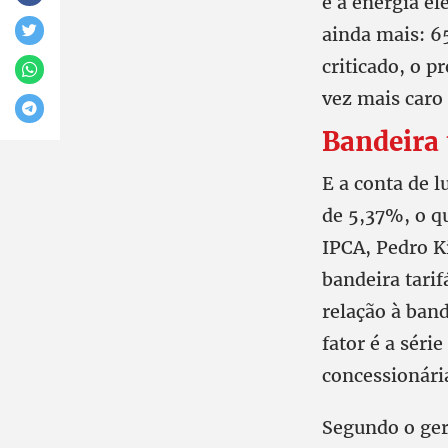
e a energia el
ainda mais: 65
criticado, o p
vez mais caro 
Bandeira 
E a conta de 
de 5,37%, o qu
IPCA, Pedro K
bandeira tari
relação à band
fator é a séri
concessionária
Segundo o ger