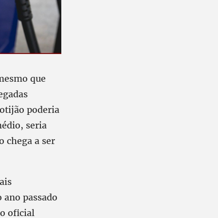
 mesmo que
regadas
otijão poderia
édio, seria
o chega a ser
ais
o ano passado
o oficial