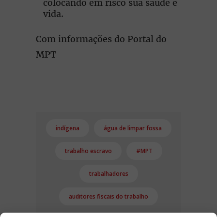
colocando em risco sua saúde e
vida.
Com informações do Portal do
MPT
indígena
água de limpar fossa
trabalho escravo
#MPT
trabalhadores
auditores fiscais do trabalho