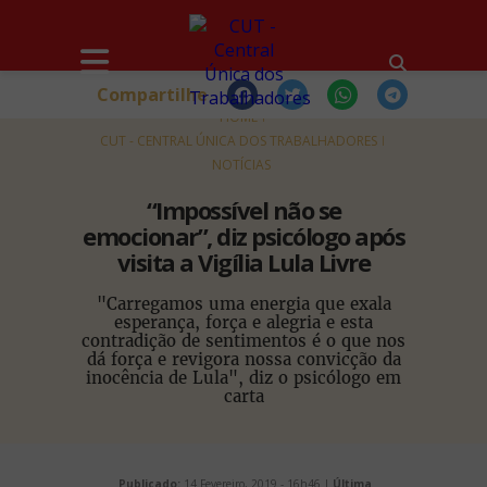
Compartilhe
HOME
CUT - CENTRAL ÚNICA DOS TRABALHADORES
NOTÍCIAS
“Impossível não se
emocionar”, diz psicólogo após
visita a Vigília Lula Livre
"Carregamos uma energia que exala
esperança, força e alegria e esta
contradição de sentimentos é o que nos
dá força e revigora nossa convicção da
inocência de Lula", diz o psicólogo em
carta
Publicado:
14 Fevereiro, 2019 - 16h46 |
Última