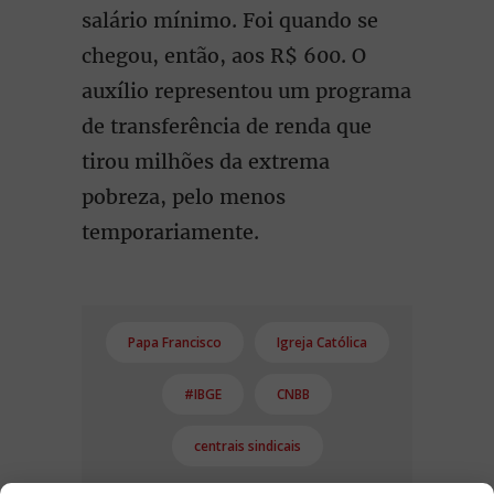
salário mínimo. Foi quando se
chegou, então, aos R$ 600. O
auxílio representou um programa
de transferência de renda que
tirou milhões da extrema
pobreza, pelo menos
temporariamente.
Papa Francisco
Igreja Católica
#IBGE
CNBB
centrais sindicais