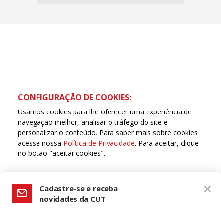
CONFIGURAÇÃO DE COOKIES:
Usamos cookies para lhe oferecer uma experiência de
navegação melhor, analisar o tráfego do site e
personalizar o conteúdo. Para saber mais sobre cookies
acesse nossa
Política de Privacidade
. Para aceitar, clique
no botão "aceitar cookies".
Copyleft CUT Central Única dos Trabalhadores 3.960 -
Entidades Filiadas | 7.933.029 - Trabalhadores(as)
Associados | 25.831.443 - Trabalhadores(as) na Base
ACEITAR COOKIES
Cadastre-se e receba
novidades da CUT