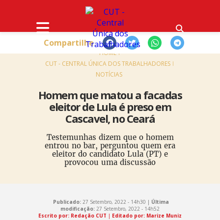
Compartilhe
HOME
CUT - CENTRAL ÚNICA DOS TRABALHADORES
NOTÍCIAS
Homem que matou a facadas
eleitor de Lula é preso em
Cascavel, no Ceará
Testemunhas dizem que o homem
entrou no bar, perguntou quem era
eleitor do candidato Lula (PT) e
provocou uma discussão
Publicado:
27 Setembro, 2022 - 14h30 |
Última
modificação:
27 Setembro, 2022 - 14h52
Escrito por: Redação CUT
|
Editado por: Marize Muniz