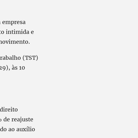
a empresa
to intimida e
 movimento.
Trabalho (TST)
9), às 10
direito
 de reajuste
do ao auxílio