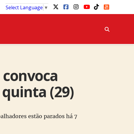
Select Language
▼
T convoca
quinta (29)
balhadores estão parados há 7