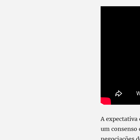
A expectativa 
um consenso c
negociações d