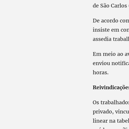
de São Carlos
De acordo com
insiste em co
assedia trab
Em meio ao av
enviou notifi
horas.
Reivindicaçõe
Os trabalhado
privado, vinc
linear na tabe