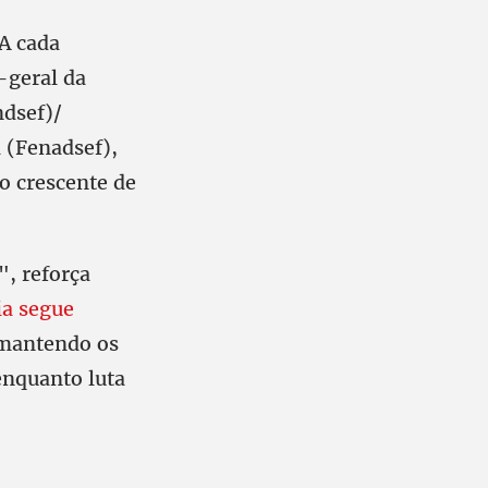
 A cada
-geral da
ndsef)/
 (Fenadsef),
o crescente de
", reforça
ia segue
antendo os
enquanto luta