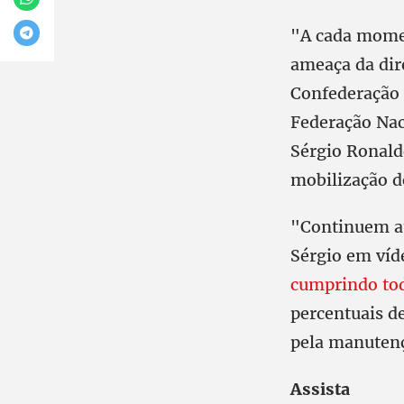
"A cada momen
ameaça da dir
Confederação 
Federação Nac
Sérgio Ronald
mobilização d
"Continuem ate
Sérgio em víde
cumprindo tod
percentuais d
pela manutenç
Assista