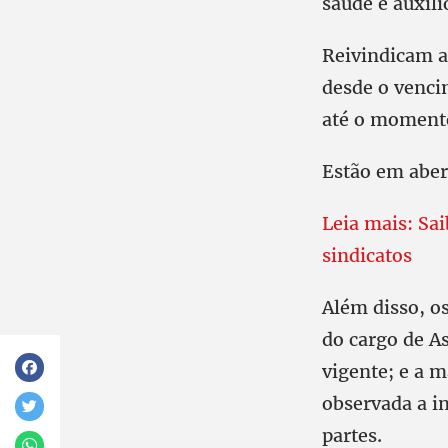
saúde e auxíli
Reivindicam a
desde o venci
até o momento
Estão em aber
Leia mais: Sai
sindicatos
Além disso, o
do cargo de As
vigente; e a m
observada a in
partes.