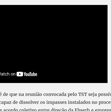
é de que na reunião convocada pelo TST seja possí
apaz de dissolver os impasses instalados no proce
e acordo coletivo entre direção da Ebserh e empre