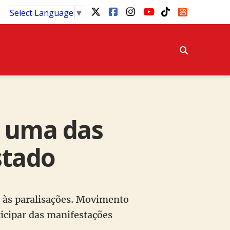
Select Language
▼
é uma das
stado
m às paralisações. Movimento
ticipar das manifestações