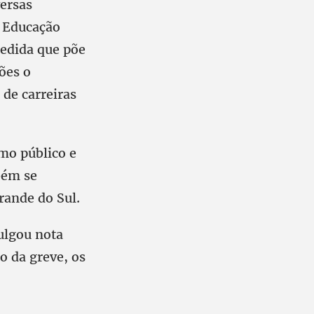
versas
 Educação
medida que põe
ões o
de carreiras
mo público e
bém se
rande do Sul.
ulgou nota
o da greve, os