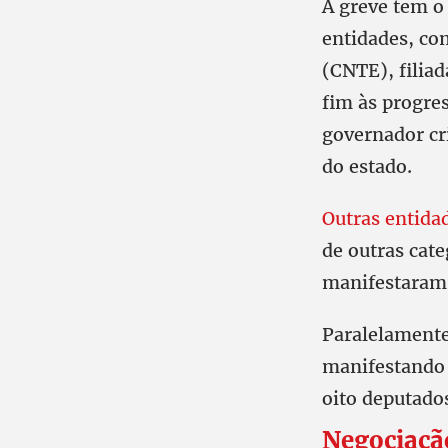
A greve tem o 
entidades, co
(CNTE), filia
fim às progres
governador cr
do estado.
Outras entida
de outras cat
manifestaram 
Paralelamente
manifestando 
oito deputados
Negociaçã