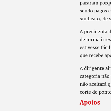
pararam porque
sendo pagos c
sindicato, de 
A presidenta 
de forma irres
estivesse fáci
que recebe ap
A dirigente ai
categoria não 
não aceitará q
corte do pont
Apoios