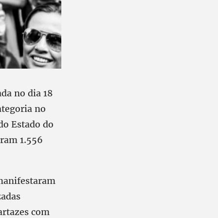
ada no dia 18
ategoria no
do Estado do
eram 1.556
 manifestaram
zadas
cartazes com