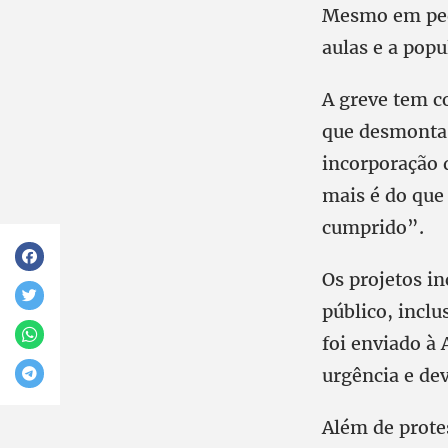
Mesmo em peq
aulas e a popu
A greve tem c
que desmonta 
incorporação d
mais é do que 
cumprido”.
Os projetos i
público, inclu
foi enviado à 
urgência e de
Além de prote