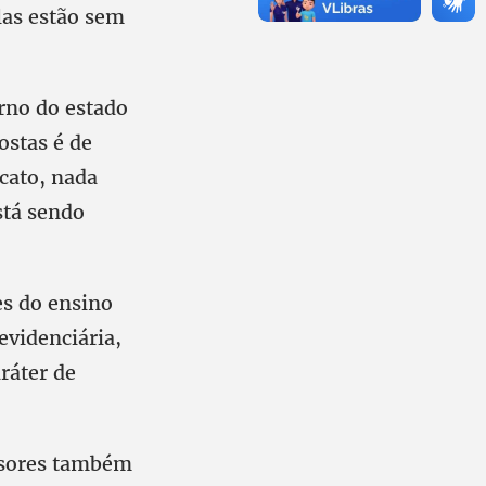
as estão sem
rno do estado
ostas é de
icato, nada
stá sendo
es do ensino
evidenciária,
ráter de
essores também