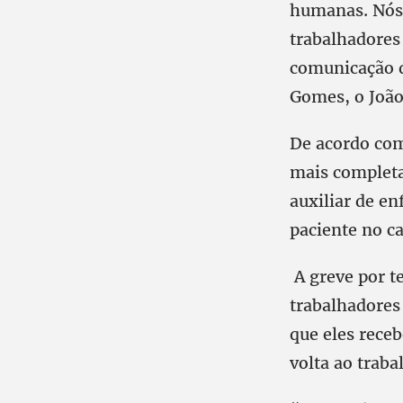
humanas. Nós 
trabalhadores
comunicação d
Gomes, o Joã
De acordo com 
mais completa
auxiliar de e
paciente no c
A greve por t
trabalhadores 
que eles rece
volta ao traba