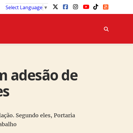
Select Language
▼
m adesão de
es
ação. Segundo eles, Portaria
rabalho