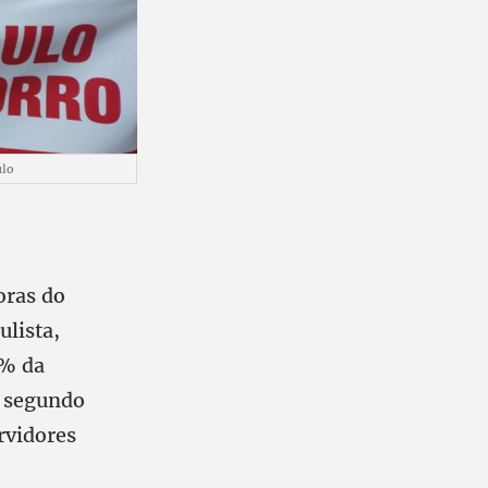
ulo
oras do
lista,
0% da
, segundo
rvidores