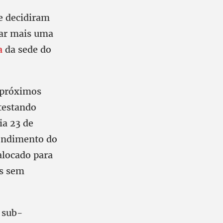
 e decidiram
nar mais uma
a
da sede do
s próximos
testando
ia 23 de
tendimento do
alocado para
os sem
 sub-