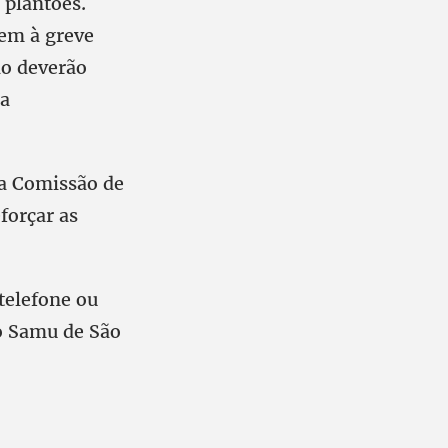
 plantões.
rem à greve
ão deverão
na
da Comissão de
forçar as
telefone ou
do Samu de São