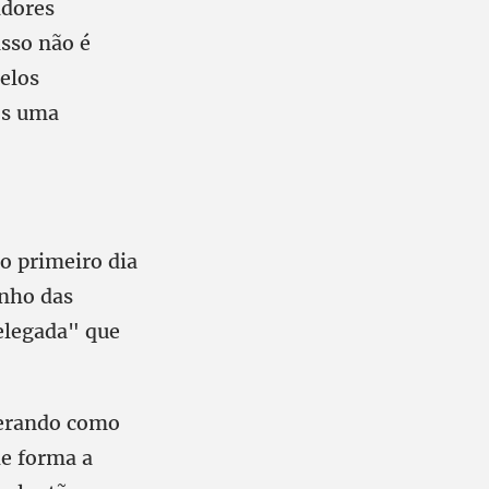
adores
isso não é
elos
os uma
o primeiro dia
anho das
elegada" que
perando como
de forma a