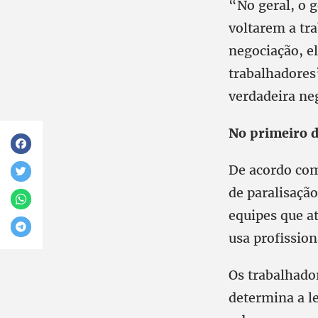
“No geral, o 
voltarem a tr
negociação, e
trabalhadores
verdadeira ne
No primeiro d
De acordo com
de paralisaçã
equipes que a
usa profissio
Os trabalhado
determina a le