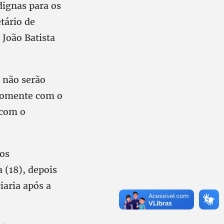
ignas para os
tário de
João Batista
s não serão
 somente com o
 com o
os
 (18), depois
iaria após a