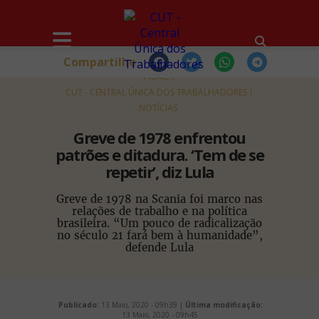
Compartilhe
HOME
CUT - CENTRAL ÚNICA DOS TRABALHADORES
NOTÍCIAS
Greve de 1978 enfrentou
patrões e ditadura. ‘Tem de se
repetir’, diz Lula
Greve de 1978 na Scania foi marco nas
relações de trabalho e na política
brasileira. “Um pouco de radicalização
no século 21 fará bem à humanidade”,
defende Lula
Publicado:
13 Maio, 2020 - 09h39 |
Última modificação:
13 Maio, 2020 - 09h45