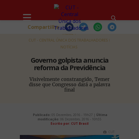
Compartilhe
HOME
CUT - CENTRAL ÚNICA DOS TRABALHADORES
NOTÍCIAS
Governo golpista anuncia
reforma da Previdência
Visivelmente constrangido, Temer
disse que Congresso dará a palavra
final
Publicado:
05 Dezembro, 2016 - 19h27 |
Última
modificação:
06 Dezembro, 2016 - 10h55
Escrito por: CUT Brasil
CUT