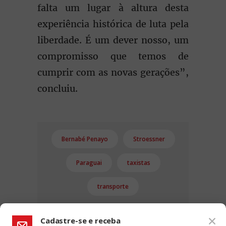
falta um lugar à altura desta
experiência histórica de luta pela
liberdade. É um dever nosso, um
compromisso que temos de
cumprir com as novas gerações”,
concluiu.
Bernabé Penayo
Stroessner
Paraguai
taxistas
transporte
Cadastre-se e receba