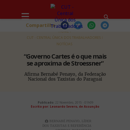
Compartilhe
HOME
CUT - CENTRAL ÚNICA DOS TRABALHADORES
NOTÍCIAS
“Governo Cartes é o que mais
se aproxima de Stroessner”
Afirma Bernabé Penayo, da Federação
Nacional dos Taxistas do Paraguai
Publicado:
22 Novembro, 2015 - 01h09
Escrito por: Leonardo Severo, de Assunção
BERNABÉ PENAYO, LÍDER
DOS TAXISTAS E REFERÊNCIA